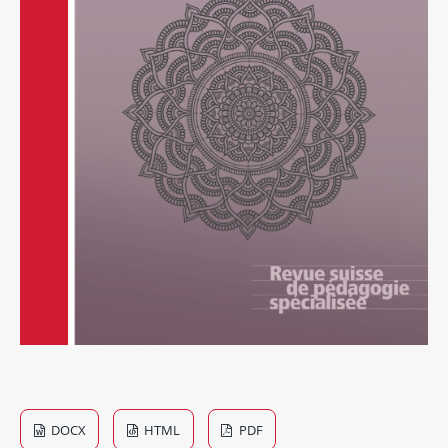
DOCX
HTML
PDF