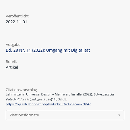
Veröffentlicht
2022-11-01
Ausgabe
Bd. 28 Nr. 11 (2022): Umgang mit Digitalität
Rubrik
Artikel
Zitationsvorschlag
Lehrmittel in Universal Design – Mehrwert für alle. (2022).
Schweizerische
Zeitschrift für Heilpädagogik
,
28
(11), 32-33.
https://ojs.szh.ch/index.php/zeitschrift/article/view/1047
Zitationsformate