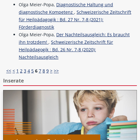
Olga Meier-Popa,
Diagnostische Haltung und
diagnostische Kompetenz
,
Schweizerische Zeitschrift
für Heilpädagogik : Bd. 27 Nr. 7-8 (2021):
Förderdiagnostik
Olga Meier-Popa,
Der Nachteilsausgleich: Es braucht
ihn trotzdem!
,
Schweizerische Zeitschrift für
Heilpädagogik : Bd. 26 Nr. 7-8 (2020):
Nachteilsausgleich
<<
<
1
2
3
4
5
6
7
8
9
>
>>
Inserate