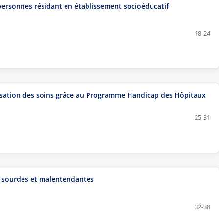
personnes résidant en établissement socioéducatif
18-24
nalisation des soins grâce au Programme Handicap des Hôpitaux
25-31
s sourdes et malentendantes
32-38