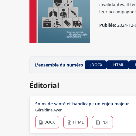
invalidantes. Il t
leur accompagneme
Publiée:
2024-12-
L'ensemble du numéro
DOCX
HTML
Éditorial
Soins de santé et handicap : un enjeu majeur
Géraldine Ayer
DOCX
HTML
PDF