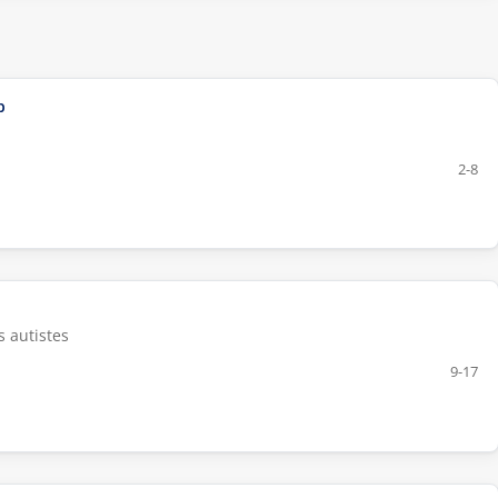
p
2-8
s autistes
9-17