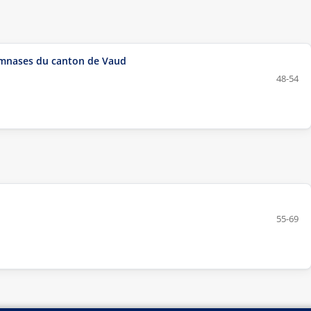
gymnases du canton de Vaud
48-54
55-69