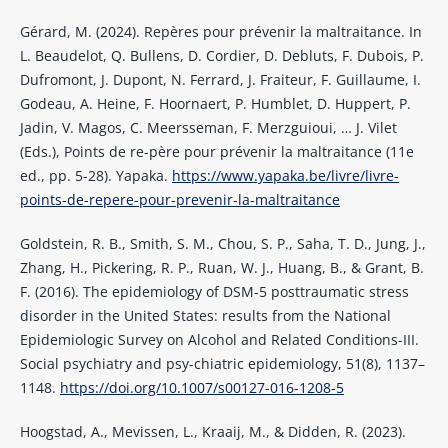
Gérard, M. (2024). Repères pour prévenir la maltraitance. In
L. Beaudelot, Q. Bullens, D. Cordier, D. Debluts, F. Dubois, P.
Dufromont, J. Dupont, N. Ferrard, J. Fraiteur, F. Guillaume, I.
Godeau, A. Heine, F. Hoornaert, P. Humblet, D. Huppert, P.
Jadin, V. Magos, C. Meersseman, F. Merzguioui, … J. Vilet
(Eds.), Points de re-père pour prévenir la maltraitance (11e
ed., pp. 5-28). Yapaka.
https://www.yapaka.be/livre/livre-
points-de-repere-pour-prevenir-la-maltraitance
Goldstein, R. B., Smith, S. M., Chou, S. P., Saha, T. D., Jung, J.,
Zhang, H., Pickering, R. P., Ruan, W. J., Huang, B., & Grant, B.
F. (2016). The epidemiology of DSM-5 posttraumatic stress
disorder in the United States: results from the National
Epidemiologic Survey on Alcohol and Related Conditions-III.
Social psychiatry and psy-chiatric epidemiology, 51(8), 1137–
1148.
https://doi.org/10.1007/s00127-016-1208-5
Hoogstad, A., Mevissen, L., Kraaij, M., & Didden, R. (2023).