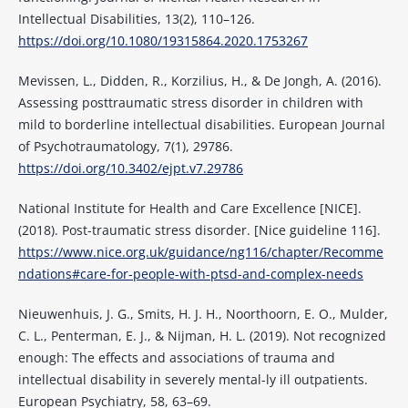
Intellectual Disabilities, 13(2), 110–126.
https://doi.org/10.1080/19315864.2020.1753267
Mevissen, L., Didden, R., Korzilius, H., & De Jongh, A. (2016).
Assessing posttraumatic stress disorder in children with
mild to borderline intellectual disabilities. European Journal
of Psychotraumatology, 7(1), 29786.
https://doi.org/10.3402/ejpt.v7.29786
National Institute for Health and Care Excellence [NICE].
(2018). Post-traumatic stress disorder. [Nice guideline 116].
https://www.nice.org.uk/guidance/ng116/chapter/Recomme
ndations#care-for-people-with-ptsd-and-complex-needs
Nieuwenhuis, J. G., Smits, H. J. H., Noorthoorn, E. O., Mulder,
C. L., Penterman, E. J., & Nijman, H. L. (2019). Not recognized
enough: The effects and associations of trauma and
intellectual disability in severely mental-ly ill outpatients.
European Psychiatry, 58, 63–69.