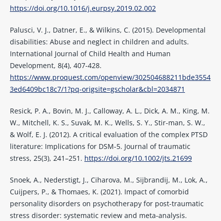
https://doi.org/10.1016/j.eurpsy.2019.02.002
Palusci, V. J., Datner, E., & Wilkins, C. (2015). Developmental
disabilities: Abuse and neglect in children and adults.
International Journal of Child Health and Human
Development, 8(4), 407-428.
https://www.proquest.com/openview/302504688211bde3554
3ed6409bc18c7/1?pq-origsite=gscholar&cbl=2034871
Resick, P. A., Bovin, M. J., Calloway, A. L., Dick, A. M., King, M.
W., Mitchell, K. S., Suvak, M. K., Wells, S. Y., Stir-man, S. W.,
& Wolf, E. J. (2012). A critical evaluation of the complex PTSD
literature: Implications for DSM-5. Journal of traumatic
stress, 25(3), 241–251.
https://doi.org/10.1002/jts.21699
Snoek, A., Nederstigt, J., Ciharova, M., Sijbrandij, M., Lok, A.,
Cuijpers, P., & Thomaes, K. (2021). Impact of comorbid
personality disorders on psychotherapy for post-traumatic
stress disorder: systematic review and meta-analysis.