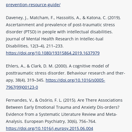
prevention-resource-guide/
Daveney, J., Matcham, F., Hassoitis, A., & Katona, C. (2019).
Ascertainment and prevalence of post-traumatic stress
disorder (PTSD) in people with intellectual disabilities.
Journal of Mental Health Research in Intellec-tual
Disabilities, 12(3–4), 211–233.
https://doi.org/10.1080/19315864.2019.1637979
Ehlers, A., & Clark, D. M. (2000). A cognitive model of
posttraumatic stress disorder. Behaviour research and ther-
apy, 38(4), 319–345.
https://doi.org/10.1016/s0005-
7967(99)00123-0
Fernandes, V., & Osório, F. L. (2015). Are There Associations
Between Early Emotional Trauma and Anxiety Dis-orders?
Evidence from a Systematic Literature Review and Meta-
Analysis. European Psychiatry, 30(6), 756–764.
https://doi.org/10.1016/j.eurpsy.2015.06.004