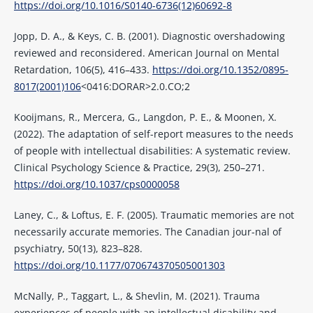
https://doi.org/10.1016/S0140-6736(12)60692-8
Jopp, D. A., & Keys, C. B. (2001). Diagnostic overshadowing
reviewed and reconsidered. American Journal on Mental
Retardation, 106(5), 416–433.
https://doi.org/10.1352/0895-
8017(2001)106
<0416:DORAR>2.0.CO;2
Kooijmans, R., Mercera, G., Langdon, P. E., & Moonen, X.
(2022). The adaptation of self-report measures to the needs
of people with intellectual disabilities: A systematic review.
Clinical Psychology Science & Practice, 29(3), 250–271.
https://doi.org/10.1037/cps0000058
Laney, C., & Loftus, E. F. (2005). Traumatic memories are not
necessarily accurate memories. The Canadian jour-nal of
psychiatry, 50(13), 823–828.
https://doi.org/10.1177/070674370505001303
McNally, P., Taggart, L., & Shevlin, M. (2021). Trauma
experiences of people with an intellectual disability and