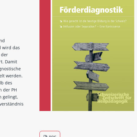
und
d wird das
 der
rt. Damit
gnostische
elt werden.
lb des
n der PH
 gelingt,
verständnis