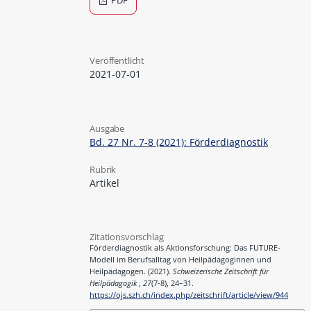
PDF
Veröffentlicht
2021-07-01
Ausgabe
Bd. 27 Nr. 7-8 (2021): Förderdiagnostik
Rubrik
Artikel
Zitationsvorschlag
Förderdiagnostik als Aktionsforschung: Das FUTURE-
Modell im Berufsalltag von Heilpädagoginnen und
Heilpädagogen. (2021).
Schweizerische Zeitschrift für
Heilpädagogik
,
27
(7-8), 24–31.
https://ojs.szh.ch/index.php/zeitschrift/article/view/944