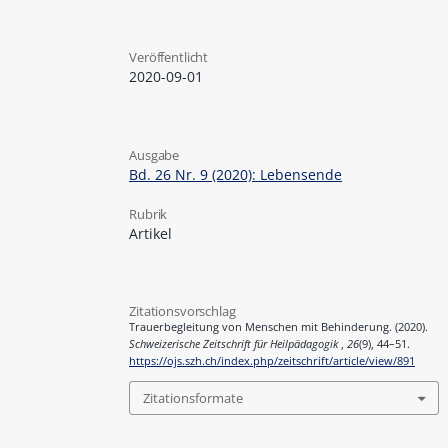
Veröffentlicht
2020-09-01
Ausgabe
Bd. 26 Nr. 9 (2020): Lebensende
Rubrik
Artikel
Zitationsvorschlag
Trauerbegleitung von Menschen mit Behinderung. (2020).
Schweizerische Zeitschrift für Heilpädagogik
,
26
(9), 44–51.
https://ojs.szh.ch/index.php/zeitschrift/article/view/891
Zitationsformate