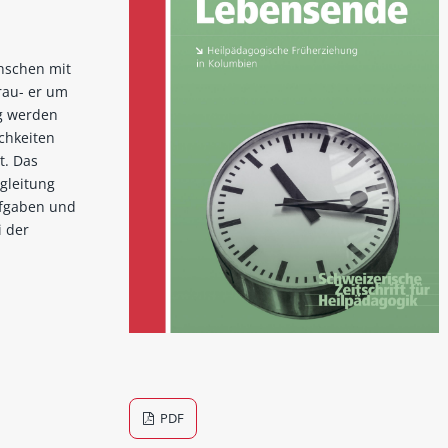
nschen mit
rau- er um
ag werden
chkeiten
t. Das
gleitung
ufgaben und
i der
PDF