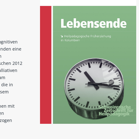
ognitiven
enden eine
n
ischen 2012
liativen
 am
die in
esem
nen mit
en
ezogen