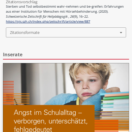
Zitationsvorschlag
Sterben und Tod selbstbestimmt wahr-nehmen und be-greifen: Erfahrungen
aus einer Institution für Menschen mit Hörsehbehinderung. (2020).
Schweizerische Zeitschrift für Heilpädagogik
,
26
(9), 16–22.
https://ojs.szh.ch/index.php/zeitschrift/article/view/887
Zitationsformate
Inserate