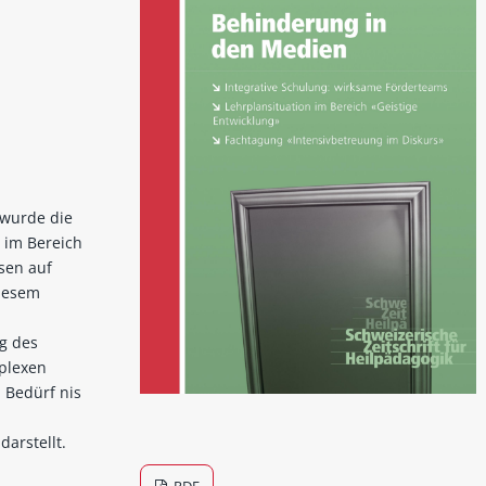
 wurde die
 im Bereich
sen auf
diesem
g des
mplexen
Bedürf­ nis
arstellt.