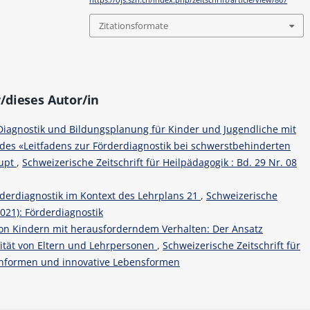
https://ojs.szh.ch/index.php/zeitschrift/article/view/867
Zitationsformate
/dieses Autor/in
Diagnostik und Bildungsplanung für Kinder und Jugendliche mit
des «Leitfadens zur Förderdiagnostik bei schwerstbehinderten
aupt
,
Schweizerische Zeitschrift für Heilpädagogik : Bd. 29 Nr. 08
derdiagnostik im Kontext des Lehrplans 21
,
Schweizerische
(2021): Förderdiagnostik
von Kindern mit herausforderndem Verhalten: Der Ansatz
rität von Eltern und Lehrpersonen
,
Schweizerische Zeitschrift für
ohnformen und innovative Lebensformen