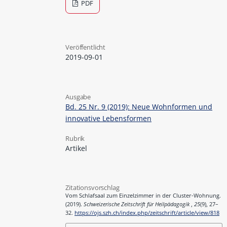
PDF
Veröffentlicht
2019-09-01
Ausgabe
Bd. 25 Nr. 9 (2019): Neue Wohnformen und
innovative Lebensformen
Rubrik
Artikel
Zitationsvorschlag
Vom Schlafsaal zum Einzelzimmer in der Cluster-Wohnung.
(2019).
Schweizerische Zeitschrift für Heilpädagogik
,
25
(9), 27–
32.
https://ojs.szh.ch/index.php/zeitschrift/article/view/818