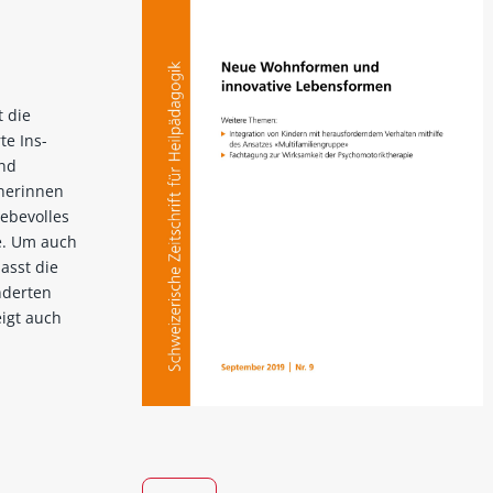
t die
te Ins-
und
hnerinnen
ebevolles
e. Um auch
asst die
nderten
eigt auch