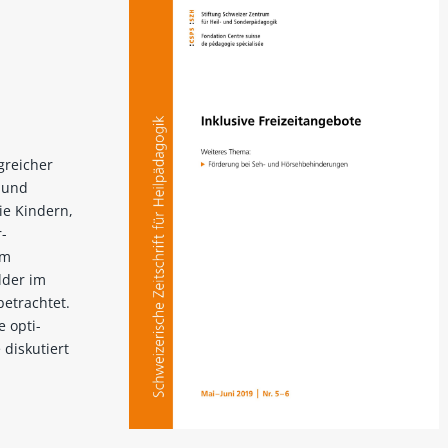
lgreicher
- und
ie Kindern,
-
Im
lder im
betrachtet.
 opti-
 diskutiert