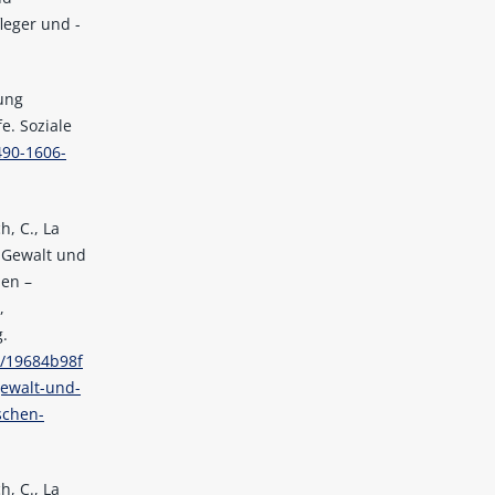
leger und -
ung
e. Soziale
490-1606-
h, C., La
, Gewalt und
hen –
,
.
0/19684b98f
ewalt-und-
schen-
h, C., La