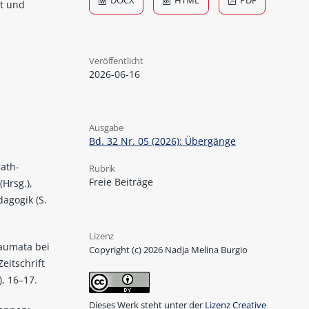
DOCX
HTML
PDF
t und
Veröffentlicht
2026-06-16
Ausgabe
Bd. 32 Nr. 05 (2026): Übergänge
rath-
Rubrik
Freie Beiträge
(Hrsg.),
agogik (S.
Lizenz
raumata bei
Copyright (c) 2026 Nadja Melina Burgio
itschrift
, 16–17.
Dieses Werk steht unter der
Lizenz Creative