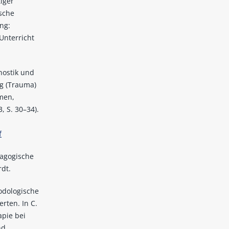
iger
ische
ng:
Unterricht
nostik und
ng (Trauma)
men,
, S. 30–34).
f
dagogische
rdt.
hodologische
rten. In C.
apie bei
nd