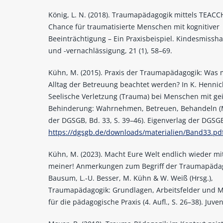
König, L. N. (2018). Traumapädagogik mittels TEACC
Chance für traumatisierte Menschen mit kognitiver
Beeinträchtigung – Ein Praxisbeispiel. Kindesmissh
und -vernachlässigung, 21 (1), 58–69.
Kühn, M. (2015). Praxis der Traumapädagogik: Was
Alltag der Betreuung beachtet werden? In K. Hennick
Seelische Verletzung (Trauma) bei Menschen mit gei
Behinderung: Wahrnehmen, Betreuen, Behandeln (M
der DGSGB, Bd. 33, S. 39–46). Eigenverlag der DGSG
https://dgsgb.de/downloads/materialien/Band33.pd
Kühn, M. (2023). Macht Eure Welt endlich wieder mi
meiner! Anmerkungen zum Begriff der Traumapädago
Bausum, L.-U. Besser, M. Kühn & W. Weiß (Hrsg.),
Traumapädagogik: Grundlagen, Arbeitsfelder und 
für die pädagogische Praxis (4. Aufl., S. 26–38). Juven