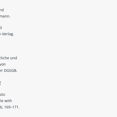
und
rmann.
d
-Verlag.
zliche und
 von
der DGSGB,
f
stic
le with
3), 169–171.