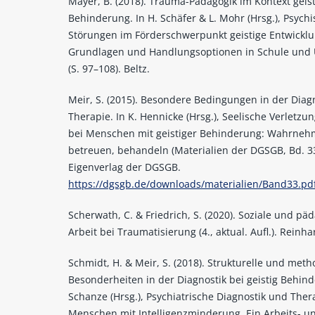
Mayer, B. (2018). Trauma-Pädagogik im Kontext geist
Behinderung. In H. Schäfer & L. Mohr (Hrsg.), Psych
Störungen im Förderschwerpunkt geistige Entwicklu
Grundlagen und Handlungsoptionen in Schule und 
(S. 97–108). Beltz.
Meir, S. (2015). Besondere Bedingungen in der Diag
Therapie. In K. Hennicke (Hrsg.), Seelische Verletzu
bei Menschen mit geistiger Behinderung: Wahrneh
betreuen, behandeln (Materialien der DGSGB, Bd. 33
Eigenverlag der DGSGB.
https://dgsgb.de/downloads/materialien/Band33.pd
Scherwath, C. & Friedrich, S. (2020). Soziale und pä
Arbeit bei Traumatisierung (4., aktual. Aufl.). Reinha
Schmidt, H. & Meir, S. (2018). Strukturelle und met
Besonderheiten in der Diagnostik bei geistig Behinde
Schanze (Hrsg.), Psychiatrische Diagnostik und Ther
Menschen mit Intelligenzminderung. Ein Arbeits- u