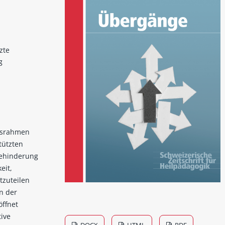
zte
g
gsrahmen
tützten
Behinderung
eit,
tzuteilen
in der
öffnet
ive