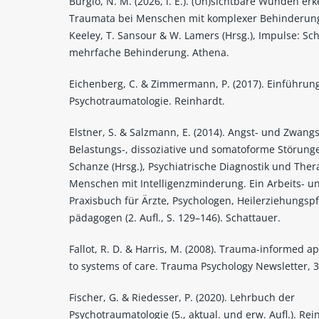
Burgio, N. M. (2026, i. E.). (Un)sichtbare Wunden er
Traumata bei Menschen mit komplexer Behinderung.
Keeley, T. Sansour & W. Lamers (Hrsg.), Impulse: S
mehrfache Behinderung. Athena.
Eichenberg, C. & Zimmermann, P. (2017). Einführun
Psychotraumatologie. Reinhardt.
Elstner, S. & Salzmann, E. (2014). Angst- und Zwang
Belastungs-, dissoziative und somatoforme Störunge
Schanze (Hrsg.), Psychiatrische Diagnostik und Ther
Menschen mit Intelligenzminderung. Ein Arbeits- u
Praxisbuch für Ärzte, Psychologen, Heilerziehungspf
pädagogen (2. Aufl., S. 129–146). Schattauer.
Fallot, R. D. & Harris, M. (2008). Trauma-informed 
to systems of care. Trauma Psychology Newsletter, 3 
Fischer, G. & Riedesser, P. (2020). Lehrbuch der
Psychotraumatologie (5., aktual. und erw. Aufl.). Rei