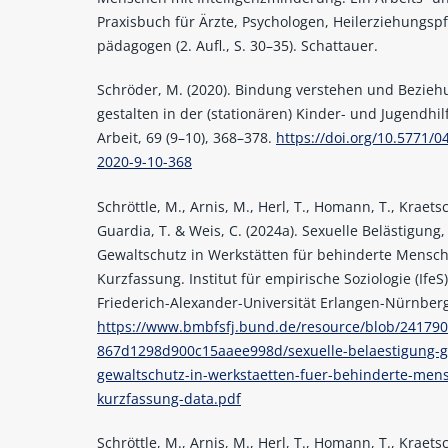
Praxisbuch für Ärzte, Psychologen, Heilerziehungspf
pädagogen (2. Aufl., S. 30–35). Schattauer.
Schröder, M. (2020). Bindung verstehen und Bezieh
gestalten in der (stationären) Kinder- und Jugendhilf
Arbeit, 69 (9–10), 368–378.
https://doi.org/10.5771/0
2020-9-10-368
Schröttle, M., Arnis, M., Herl, T., Homann, T., Kraetsc
Guardia, T. & Weis, C. (2024a). Sexuelle Belästigung
Gewaltschutz in Werkstätten für behinderte Mensc
Kurzfassung. Institut für empirische Soziologie (IfeS)
Friederich-Alexander-Universität Erlangen-Nürnberg
https://www.bmbfsfj.bund.de/resource/blob/24179
867d1298d900c15aaee998d/sexuelle-belaestigung-g
gewaltschutz-in-werkstaetten-fuer-behinderte-men
kurzfassung-data.pdf
Schröttle, M., Arnis, M., Herl, T., Homann, T., Kraetsc