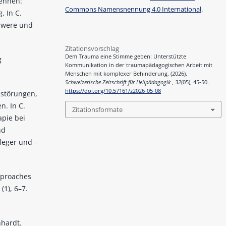
kennen:
Commons Namensnennung 4.0 International
.
 In C.
chwere und
Zitationsvorschlag
Dem Trauma eine Stimme geben: Unterstützte
g
Kommunikation in der traumapädagogischen Arbeit mit
Menschen mit komplexer Behinderung. (2026).
Schweizerische Zeitschrift für Heilpädagogik
,
32
(05), 45-50.
https://doi.org/10.57161/z2026-05-08
sstörungen,
n. In C.
Zitationsformate
apie bei
nd
leger und -
approaches
(1), 6–7.
nhardt.