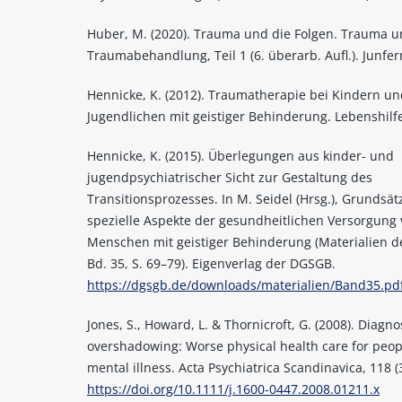
Huber, M. (2020). Trauma und die Folgen. Trauma 
Traumabehandlung, Teil 1 (6. überarb. Aufl.). Junfe
Hennicke, K. (2012). Traumatherapie bei Kindern un
Jugendlichen mit geistiger Behinderung. Lebenshilfe
Hennicke, K. (2015). Überlegungen aus kinder- und
jugendpsychiatrischer Sicht zur Gestaltung des
Transitionsprozesses. In M. Seidel (Hrsg.), Grundsät
spezielle Aspekte der gesundheitlichen Versorgung
Menschen mit geistiger Behinderung (Materialien 
Bd. 35, S. 69–79). Eigenverlag der DGSGB.
https://dgsgb.de/downloads/materialien/Band35.pd
Jones, S., Howard, L. & Thornicroft, G. (2008). Diagno
overshadowing: Worse physical health care for peop
mental illness. Acta Psychiatrica Scandinavica, 118 (
https://doi.org/10.1111/j.1600-0447.2008.01211.x