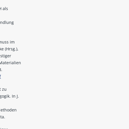
H als
andlung
 muss im
e (Hrsg.),
stiger
aterialien
B.
f
t zu
gik. In J.
Methoden
ta.