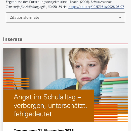
Ergebnisse des Forschungsprojekts #IncluTeach. (2026).
Schweizerische
Zeitschrift für Heilpädagogik
,
32
(05), 39-44.
https://doi.org/10.57161/z2026-05-07
Zitationsformate
Inserate