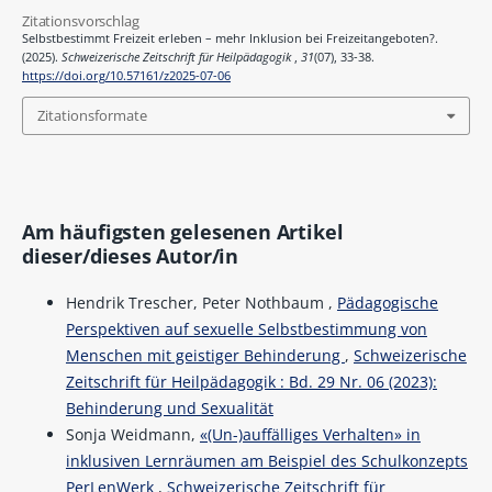
Zitationsvorschlag
Selbstbestimmt Freizeit erleben – mehr Inklusion bei Freizeitangeboten?.
(2025).
Schweizerische Zeitschrift für Heilpädagogik
,
31
(07), 33-38.
https://doi.org/10.57161/z2025-07-06
Zitationsformate
Am häufigsten gelesenen Artikel
dieser/dieses Autor/in
Hendrik Trescher, Peter Nothbaum ,
Pädagogische
Perspektiven auf sexuelle Selbstbestimmung von
Menschen mit geistiger Behinderung
,
Schweizerische
Zeitschrift für Heilpädagogik : Bd. 29 Nr. 06 (2023):
Behinderung und Sexualität
Sonja Weidmann,
«(Un-)auffälliges Verhalten» in
inklusiven Lernräumen am Beispiel des Schulkonzepts
PerLenWerk
,
Schweizerische Zeitschrift für