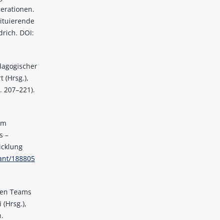
erationen.
tituierende
drich. DOI:
ädagogischer
t (Hrsg.),
. 207–221).
im
s –
icklung
rant/188805
llen Teams
 (Hrsg.),
h.