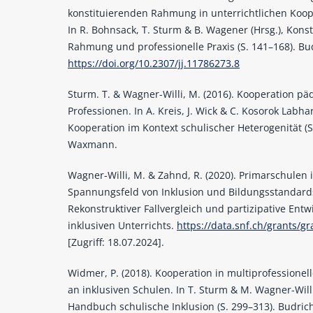
konstituierenden Rahmung in unterrichtlichen Koop
In R. Bohnsack, T. Sturm & B. Wagener (Hrsg.), Kons
Rahmung und professionelle Praxis (S. 141–168). Bu
https://doi.org/10.2307/jj.11786273.8
Sturm. T. & Wagner-Willi, M. (2016). Kooperation p
Professionen. In A. Kreis, J. Wick & C. Kosorok Labhar
Kooperation im Kontext schulischer Heterogenität (S
Waxmann.
Wagner-Willi, M. & Zahnd, R. (2020). Primarschulen 
Spannungsfeld von Inklusion und Bildungsstandard
Rekonstruktiver Fallvergleich und partizipative Entw
inklusiven Unterrichts.
https://data.snf.ch/grants/g
[Zugriff: 18.07.2024].
Widmer, P. (2018). Kooperation in multiprofessione
an inklusiven Schulen. In T. Sturm & M. Wagner-Willi
Handbuch schulische Inklusion (S. 299–313). Budric