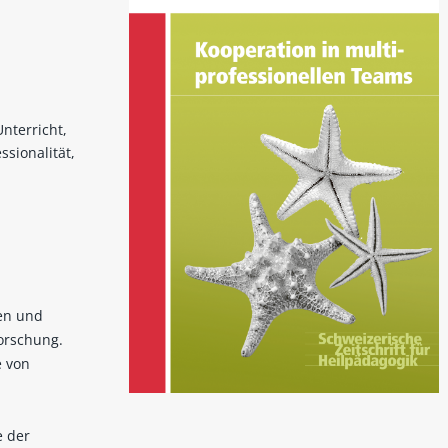
Unterricht,
ssionalität,
zen und
orschung.
e von
e der