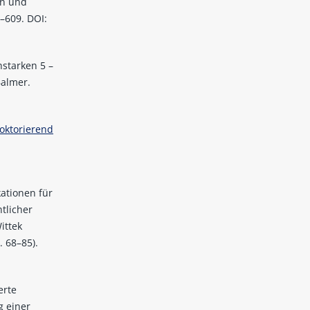
en und
1–609. DOI:
hstarken 5 –
Balmer.
oktorierend
ationen für
tlicher
ittek
 68–85).
erte
g einer