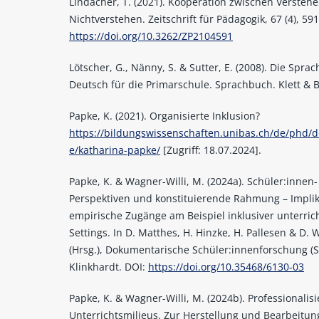
Lindacher, T. (2021). Kooperation zwischen Versteh
Nichtverstehen. Zeitschrift für Pädagogik, 67 (4), 59
https://doi.org/10.3262/ZP2104591
Lötscher, G., Nänny, S. & Sutter, E. (2008). Die Sprac
Deutsch für die Primarschule. Sprachbuch. Klett & 
Papke, K. (2021). Organisierte Inklusion?
https://bildungswissenschaften.unibas.ch/de/phd/d
e/katharina-papke/
[Zugriff: 18.07.2024].
Papke, K. & Wagner-Willi, M. (2024a). Schüler:innen-
Perspektiven und konstituierende Rahmung – Implik
empirische Zugänge am Beispiel inklusiver unterrich
Settings. In D. Matthes, H. Hinzke, H. Pallesen & D. W
(Hrsg.), Dokumentarische Schüler:innenforschung (S.
Klinkhardt. DOI:
https://doi.org/10.35468/6130-03
Papke, K. & Wagner-Willi, M. (2024b). Professionalisi
Unterrichtsmilieus. Zur Herstellung und Bearbeitun