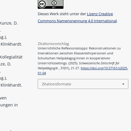
Dieses Werk steht unter der
Lizenz Creative
Commons Namensnennung 4.0 International
.
Kunze, D.
.
g.),
Zitationsvorschlag
 Klinkhardt.
Unterrichtliche Reflexionsstopps: Rekonstruktionen zu
Interaktionen zwischen Klassenlehrpersonen und
Kollegialität
Schulischen Heilpädagog:innen in kooperativen
Unterrichtssettings. (2025).
Schweizerische Zeitschrift für
ze, D.
Heilpädagogik
,
31
(01), 21-27.
https://doi.org/10.57161/z2025-
.
01-04
g.),
Zitationsformate
 Klinkhardt.
iven
hungen in