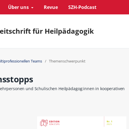
Über uns
Revue
SZH-Podcast
eitschrift für Heilpädagogik
ultiprofessionellen Teams
/
Themenschwerpunkt
nsstopps
lehrpersonen und Schulischen Heilpädagog:innen in kooperativen