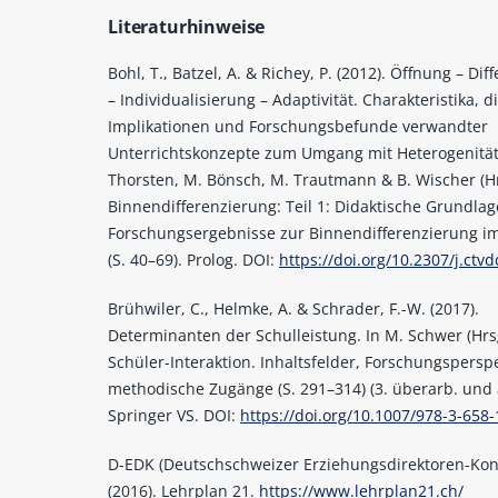
Literaturhinweise
Bohl, T., Batzel, A. & Richey, P. (2012). Öffnung – Di
– Individualisierung – Adaptivität. Charakteristika, d
Implikationen und Forschungsbefunde verwandter
Unterrichtskonzepte zum Umgang mit Heterogenität.
Thorsten, M. Bönsch, M. Trautmann & B. Wischer (Hr
Binnendifferenzierung: Teil 1: Didaktische Grundla
Forschungsergebnisse zur Binnendifferenzierung im
(S. 40–69). Prolog. DOI:
https://doi.org/10.2307/j.ctvd
Brühwiler, C., Helmke, A. & Schrader, F.-W. (2017).
Determinanten der Schulleistung. In M. Schwer (Hrsg
Schüler-Interaktion. Inhaltsfelder, Forschungspersp
methodische Zugänge (S. 291–314) (3. überarb. und ak
Springer VS. DOI:
https://doi.org/10.1007/978-3-658
D-EDK (Deutschschweizer Erziehungsdirektoren-Kon
(2016). Lehrplan 21.
https://www.lehrplan21.ch/