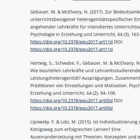
Gebauer, M. & McElvany, N. (2017). Zur Bedeutsamk
unterrichtsbezogener heterogenitätsspezifischer Ei
angehender Lehrkräfte für intendiertes Unterrichts
Psychologie in Erziehung und Unterricht, 64 (3), 163
https://doi.org/10.2378/peu2017.art11d
DOI:
https://doi.org/10.2378/peu2017.art11d
Hartwig, S., Schwabe, F., Gebauer, M. & McElvany, N.
Wie beurteilen Lehrkräfte und Lehramtsstudierend
Leistungsheterogenität? Ausprägungen, Zusamme
Prädiktoren von Einstellungen und Motivation. Psych
Erziehung und Unterricht, 64 (2), 94–108.
https://doi.org/10.2378/peu2017.art05d
DOI:
https://doi.org/10.2378/peu2017.art05d
Lipowsky, F. & Lotz, M. (2015). Ist Individualisierung 
Königsweg zum erfolgreichen Lernen? Eine
Auseinandersetzung mit Theorien, Konzepten und 