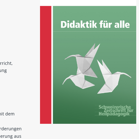
rricht,
dung
mit dem
orderungen
ierung aus