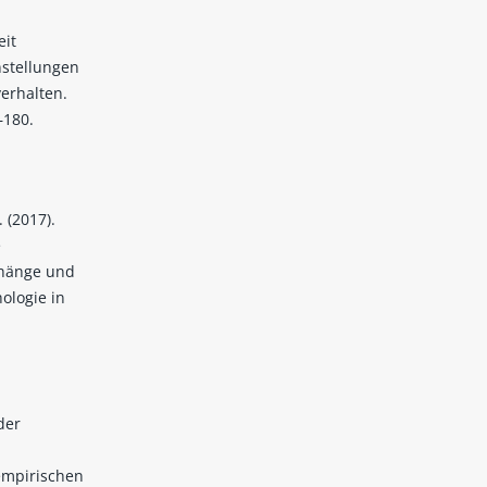
eit
nstellungen
verhalten.
–180.
 (2017).
e
nhänge und
ologie in
der
empirischen