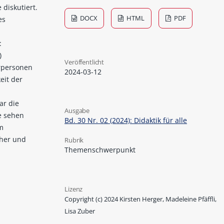
diskutiert.
DOCX
HTML
PDF
es
:
)
Veröffentlicht
rpersonen
2024-03-12
eit der
ar die
Ausgabe
e sehen
Bd. 30 Nr. 02 (2024): Didaktik für alle
m
cher und
Rubrik
Themenschwerpunkt
Lizenz
Copyright (c) 2024 Kirsten Herger, Madeleine Pfäffli,
Lisa Zuber