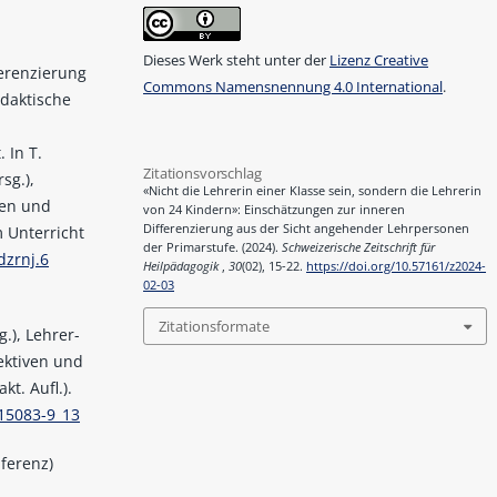
Dieses Werk steht unter der
Lizenz Creative
fferenzierung
Commons Namensnennung 4.0 International
.
idaktische
 In T.
Zitationsvorschlag
sg.),
«Nicht die Lehrerin einer Klasse sein, sondern die Lehrerin
gen und
von 24 Kindern»: Einschätzungen zur inneren
Differenzierung aus der Sicht angehender Lehrpersonen
 Unterricht
der Primarstufe. (2024).
Schweizerische Zeitschrift für
dzrnj.6
Heilpädagogik
,
30
(02), 15-22.
https://doi.org/10.57161/z2024-
02-03
Zitationsformate
.), Lehrer-
ektiven und
t. Aufl.).
-15083-9_13
ferenz)