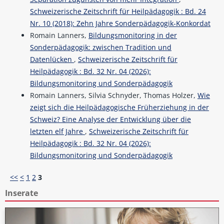
Schweizerische Zeitschrift für Heilpädagogik : Bd. 24
Nr. 10 (2018): Zehn Jahre Sonderpädagogik-Konkordat
Romain Lanners,
Bildungsmonitoring in der
Sonderpädagogik: zwischen Tradition und
Datenlücken
,
Schweizerische Zeitschrift für
Heilpädagogik : Bd. 32 Nr. 04 (2026):
Bildungsmonitoring und Sonderpädagogik
Romain Lanners, Silvia Schnyder, Thomas Holzer,
Wie
zeigt sich die Heilpädagogische Früherziehung in der
Schweiz? Eine Analyse der Entwicklung über die
letzten elf Jahre
,
Schweizerische Zeitschrift für
Heilpädagogik : Bd. 32 Nr. 04 (2026):
Bildungsmonitoring und Sonderpädagogik
<<
<
1
2
3
Inserate