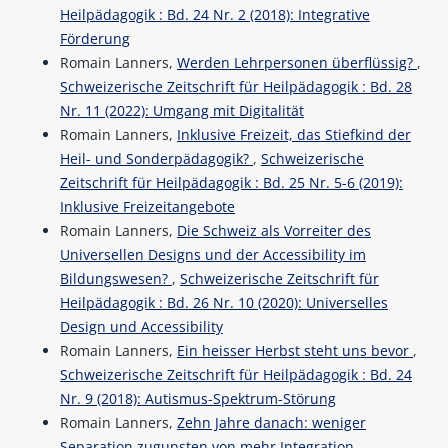
Heilpädagogik : Bd. 24 Nr. 2 (2018): Integrative
Förderung
Romain Lanners,
Werden Lehrpersonen überflüssig?
,
Schweizerische Zeitschrift für Heilpädagogik : Bd. 28
Nr. 11 (2022): Umgang mit Digitalität
Romain Lanners,
Inklusive Freizeit, das Stiefkind der
Heil- und Sonderpädagogik?
,
Schweizerische
Zeitschrift für Heilpädagogik : Bd. 25 Nr. 5-6 (2019):
Inklusive Freizeitangebote
Romain Lanners,
Die Schweiz als Vorreiter des
Universellen Designs und der Accessibility im
Bildungswesen?
,
Schweizerische Zeitschrift für
Heilpädagogik : Bd. 26 Nr. 10 (2020): Universelles
Design und Accessibility
Romain Lanners,
Ein heisser Herbst steht uns bevor
,
Schweizerische Zeitschrift für Heilpädagogik : Bd. 24
Nr. 9 (2018): Autismus-Spektrum-Störung
Romain Lanners,
Zehn Jahre danach: weniger
Separation zugunsten von mehr Integration
,