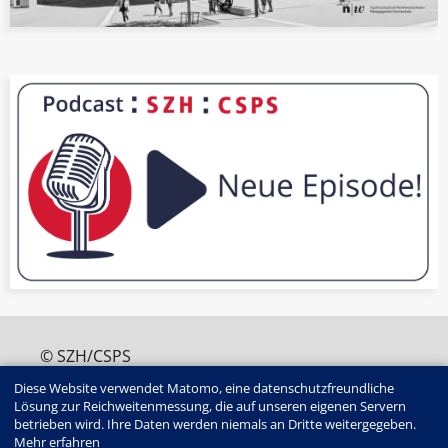
© SZH/CSPS
+41 (0)31 320 16 60
Diese Website verwendet Matomo, eine datenschutzfreundliche
edition@szh.ch
Lösung zur Reichweitenmessung, die auf unseren eigenen Servern
ISSN : 2813-4907
betrieben wird. Ihre Daten werden niemals an Dritte weitergegeben.
Edition SZH/CSPS | Haus der Kantone |
Mehr erfahren