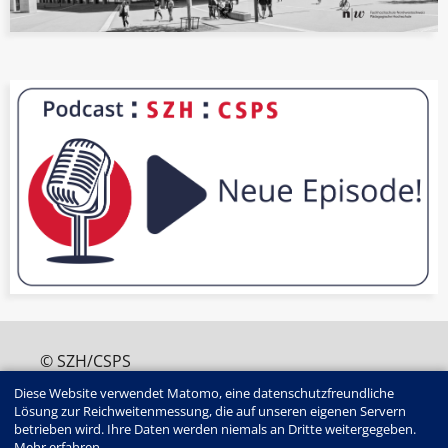
© SZH/CSPS
+41 (0)31 320 16 60
Diese Website verwendet Matomo, eine datenschutzfreundliche
edition@szh.ch
Lösung zur Reichweitenmessung, die auf unseren eigenen Servern
ISSN : 2813-4907
betrieben wird. Ihre Daten werden niemals an Dritte weitergegeben.
Edition SZH/CSPS | Haus der Kantone |
Mehr erfahren