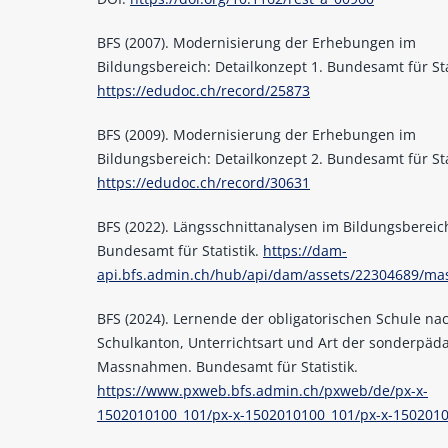
BFS (2007). Modernisierung der Erhebungen im
Bildungsbereich: Detailkonzept 1. Bundesamt für Sta
https://edudoc.ch/record/25873
BFS (2009). Modernisierung der Erhebungen im
Bildungsbereich: Detailkonzept 2. Bundesamt für Sta
https://edudoc.ch/record/30631
BFS (2022). Längsschnittanalysen im Bildungsbereic
Bundesamt für Statistik.
https://dam-
api.bfs.admin.ch/hub/api/dam/assets/22304689/ma
BFS (2024). Lernende der obligatorischen Schule na
Schulkanton, Unterrichtsart und Art der sonderpäd
Massnahmen. Bundesamt für Statistik.
https://www.pxweb.bfs.admin.ch/pxweb/de/px-x-
1502010100_101/px-x-1502010100_101/px-x-150201