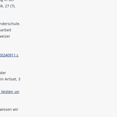
, 27 (7),
onderschule.
arbeit
weizer
20240911.c
 der
n Artiset, 3
_leisten_un
 wissen wir
.