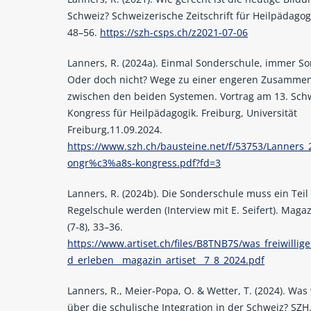
Schweiz? Schweizerische Zeitschrift für Heilpädagogik
48–56.
https://szh-csps.ch/z2021-07-06
Lanners, R. (2024a). Einmal Sonderschule, immer S
Oder doch nicht? Wege zu einer engeren Zusammen
zwischen den beiden Systemen. Vortrag am 13. Sch
Kongress für Heilpädagogik. Freiburg, Universität
Freiburg,11.09.2024.
https://www.szh.ch/bausteine.net/f/53753/Lanners_
ongr%c3%a8s-kongress.pdf?fd=3
Lanners, R. (2024b). Die Sonderschule muss ein Teil
Regelschule werden (Interview mit E. Seifert). Magazi
(7-8), 33–36.
https://www.artiset.ch/files/B8TNB7S/was_freiwillige
d_erleben__magazin_artiset__7_8_2024.pdf
Lanners, R., Meier-Popa, O. & Wetter, T. (2024). Was
über die schulische Integration in der Schweiz? SZH