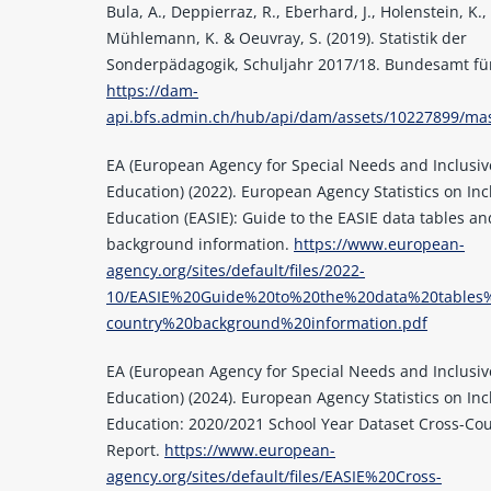
Bula, A., Deppierraz, R., Eberhard, J., Holenstein, K.,
Mühlemann, K. & Oeuvray, S. (2019). Statistik der
Sonderpädagogik, Schuljahr 2017/18. Bundesamt für 
https://dam-
api.bfs.admin.ch/hub/api/dam/assets/10227899/ma
EA (European Agency for Special Needs and Inclusiv
Education) (2022). European Agency Statistics on Inc
Education (EASIE): Guide to the EASIE data tables a
background information.
https://www.european-
agency.org/sites/default/files/2022-
10/EASIE%20Guide%20to%20the%20data%20table
country%20background%20information.pdf
EA (European Agency for Special Needs and Inclusiv
Education) (2024). European Agency Statistics on Inc
Education: 2020/2021 School Year Dataset Cross-Co
Report.
https://www.european-
agency.org/sites/default/files/EASIE%20Cross-