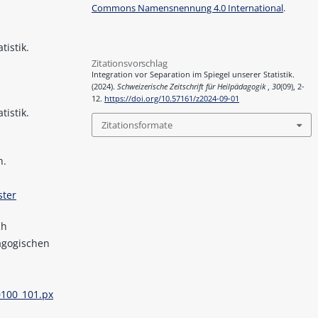
Commons Namensnennung 4.0 International
.
tistik.
Zitationsvorschlag
Integration vor Separation im Spiegel unserer Statistik.
(2024).
Schweizerische Zeitschrift für Heilpädagogik
,
30
(09), 2-
12.
https://doi.org/10.57161/z2024-09-01
tistik.
Zitationsformate
h.
ster
ch
agogischen
0100_101.px