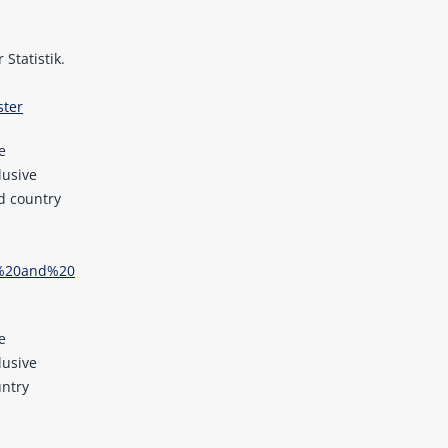
Statistik.
ster
e
lusive
nd country
s%20and%20
e
lusive
untry