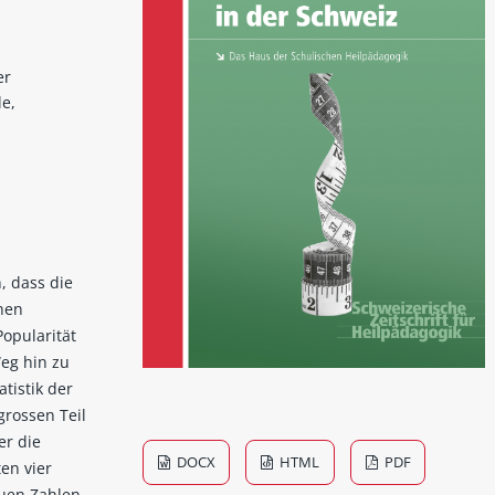
er
le,
, dass die
hen
Popularität
eg hin zu
tistik der
grossen Teil
er die
DOCX
HTML
PDF
en vier
euen Zahlen