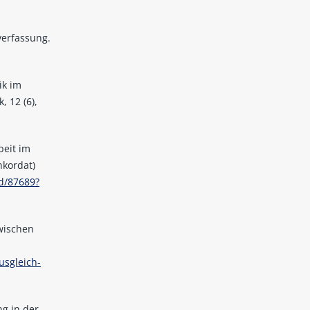
verfassung.
ik im
, 12 (6),
beit im
kordat)
rd/87689?
wischen
usgleich-
ng in der