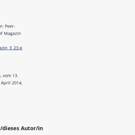
n: Peer-
BF Magazin
azin_3_23.p
t
, vom 13.
 April 2014,
/dieses Autor/in