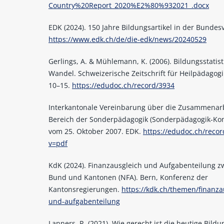
Country%20Report_2020%E2%80%932021_.docx
EDK (2024). 150 Jahre Bildungsartikel in der Bundes
https://www.edk.ch/de/die-edk/news/20240529
Gerlings, A. & Mühlemann, K. (2006). Bildungsstatist
Wandel. Schweizerische Zeitschrift für Heilpädagogik
10–15.
https://edudoc.ch/record/3934
Interkantonale Vereinbarung über die Zusammenar
Bereich der Sonderpädagogik (Sonderpädagogik-Kon
vom 25. Oktober 2007. EDK.
https://edudoc.ch/reco
v=pdf
KdK (2024). Finanzausgleich und Aufgabenteilung z
Bund und Kantonen (NFA). Bern, Konferenz der
Kantonsregierungen.
https://kdk.ch/themen/finanza
und-aufgabenteilung
Lanners, R. (2021). Wie gerecht ist die heutige Bildu