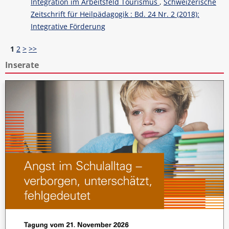
Integration im Arbeitsfeld Tourismus
,
Schweizerische
Zeitschrift für Heilpädagogik : Bd. 24 Nr. 2 (2018):
Integrative Förderung
1
2
>
>>
Inserate