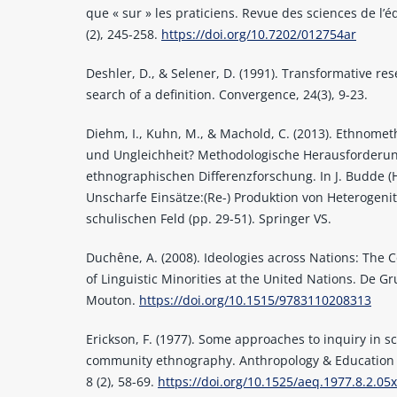
que « sur » les praticiens. Revue des sciences de l’é
(2), 245-258.
https://doi.org/10.7202/012754ar
Deshler, D., & Selener, D. (1991). Transformative res
search of a definition. Convergence, 24(3), 9-23.
Diehm, I., Kuhn, M., & Machold, C. (2013). Ethnome
und Ungleichheit? Methodologische Herausforderu
ethnographischen Differenzforschung. In J. Budde (H
Unscharfe Einsätze:(Re-) Produktion von Heterogenit
schulischen Feld (pp. 29-51). Springer VS.
Duchêne, A. (2008). Ideologies across Nations: The 
of Linguistic Minorities at the United Nations. De Gr
Mouton.
https://doi.org/10.1515/9783110208313
Erickson, F. (1977). Some approaches to inquiry in s
community ethnography. Anthropology & Education 
8 (2), 58-69.
https://doi.org/10.1525/aeq.1977.8.2.05