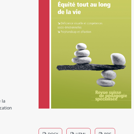
 la
ucation