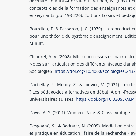
diversité. In Runtz-Christian E. & Coen, P-F (Eds). Co
concepts-clés de la formation des enseignantes et 
enseignants (pp. 198-220). Editions Loisirs et pédago
Bourdieu, P. & Passeron, J.-C. (1970). La reproducti
pour une théorie du système d’enseignement. Éditi
Minuit.
Cicourel, A. V. (2008). Micro-processus et macro-stru
Notes sur l’articulation des différents niveaux d’anal
SociologieS.
https://doi.org/10.4000/sociologies.2432
Darbellay, F., Moody, Z., & Louviot, M. (2021). L’écol
? Les pédagogies alternatives en débat. Alphil-Press
universitaires suisses.
https://doi.org/10.33055/ALP
Davis, A. Y. (2011). Women, Race, & Class. Vintage.
Desgagné, S., & Bednarz, N. (2005). Médiation entre
et pratique en éducation : faire de la recherche « av