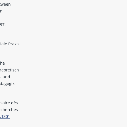
etween
An
n
97.
iale Praxis.
che
theoretisch
n- und
ädagogik,
olaire dès
Recherches
p.1301