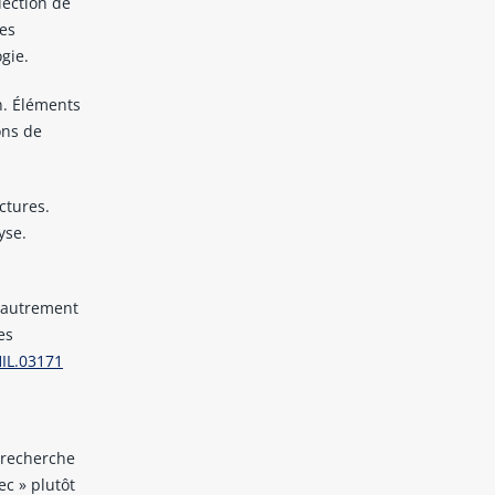
llection de
des
gie.
on. Éléments
ons de
ctures.
yse.
e autrement
es
HIL.03171
 recherche
ec » plutôt