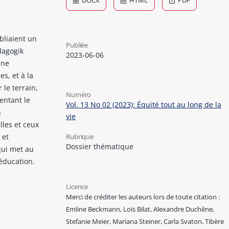
DOCX
HTML
PDF
bliaient un
Publiée
dagogik
2023-06-06
une
es, et à la
 le terrain,
Numéro
entant le
Vol. 13 No 02 (2023): Équité tout au long de la
n
vie
lles et ceux
 et
Rubrique
Dossier thématique
qui met au
 éducation.
Licence
Merci de créditer les auteurs lors de toute citation :
Emline Beckmann, Loïs Bilat, Alexandre Duchêne,
Stefanie Meier, Mariana Steiner, Carla Svaton, Tibère