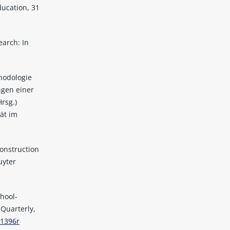
ducation, 31
earch: In
thodologie
ngen einer
rsg.)
ät im
Construction
uyter
chool-
Quarterly,
x1396r