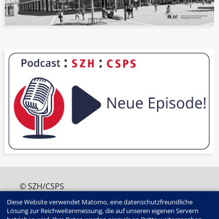
© SZH/CSPS
+41 (0)31 320 16 60
Diese Website verwendet Matomo, eine datenschutzfreundliche
edition@szh.ch
Lösung zur Reichweitenmessung, die auf unseren eigenen Servern
ISSN : 2813-4907