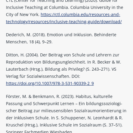
CTL (Center for Teaching and Learning) (2020). Guide for
Inclusive Teaching at Columbia. Columbia University in the
City of New York.
https://ctl.columbia.edu/resources-and-
technology/resources/inclusive-teaching-guide/download/
Dederich, M. (2018). Emotion und Inklusion. Behinderte
Menschen, 18 (4), 9–29.
Ditton, H. (2004). Der Beitrag von Schule und Lehrern zur
Reproduktion von Bildungsungleichheit. In R. Becker & W.
Lauterbach (Hrsg.), Bildung als Privileg? (S. 243–271). VS
Verlag für Sozialwissenschaften. DOI:
https://doi.org/10.1007/978-3-531-90339-2_9
Förster, M. & Benkmann, R. (2023). Habitus, kulturelle
Passung und Schwerpunkt Lernen – Ein bildungssoziologi-
scher Beitrag zur milieusensiblen Sozialraumorientierung in
der inklusiven Schule. In S. Schuppener, N. Leonhardt & R.
Kruschel (Hrsg.), Inklusive Schule im Sozialraum (S. 37–51).
Springer Fachmedien Wiesbaden.