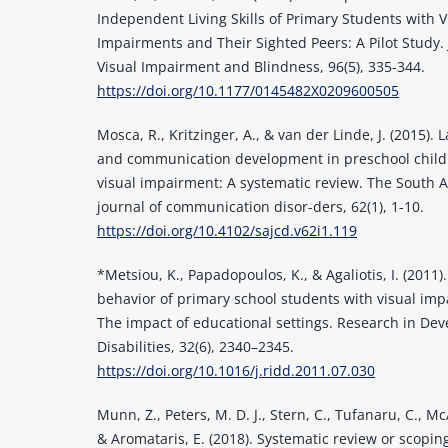
Independent Living Skills of Primary Students with V
Impairments and Their Sighted Peers: A Pilot Study. 
Visual Impairment and Blindness, 96(5), 335-344.
https://doi.org/10.1177/0145482X0209600505
Mosca, R., Kritzinger, A., & van der Linde, J. (2015).
and communication development in preschool child
visual impairment: A systematic review. The South A
journal of communication disor-ders, 62(1), 1-10.
https://doi.org/10.4102/sajcd.v62i1.119
*Metsiou, K., Papadopoulos, K., & Agaliotis, I. (2011)
behavior of primary school students with visual im
The impact of educational settings. Research in De
Disabilities, 32(6), 2340–2345.
https://doi.org/10.1016/j.ridd.2011.07.030
Munn, Z., Peters, M. D. J., Stern, C., Tufanaru, C., Mc
& Aromataris, E. (2018). Systematic review or scopin