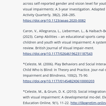
across self-reported gender and vision level for you
visual impairments: A 3-year investigation. Adapted
Activity Quarterly, 38(2), 268–285.
https://doi.org/10.1123/apaq.2020-0082
Caron, V., Allegranza, L., Lieberman, L., & Haibach-B
(2023). Camp Abilities – an educational sports camp 
children and youth with visual impairment: A syste
review. British Journal of Visual Impair-ment.
https://doi.org/10.1177/02646196231187543
*Celeste, M. (2006). Play Behaviors and Social Intera
Child Who Is Blind: In Theory and Practice. Jour-nal 
Impairment and Blindness, 100(2), 75-90.
https://doi.org/10.1177/0145482X0610000203
*Celeste, M., & Grum, D. K. (2010). Social integration
with visual impairment: A developmental mo-del. E
Education Online, 9(1), 11-22.
http://ilkogretim-onlin