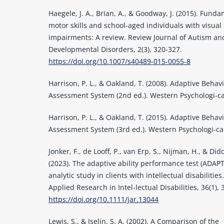
Haegele, J. A., Brian, A., & Goodway, J. (2015). Fund
motor skills and school-aged individuals with visual
impairments: A review. Review Journal of Autism an
Developmental Disorders, 2(3), 320-327.
https://doi.org/10.1007/s40489-015-0055-8
Harrison, P. L., & Oakland, T. (2008). Adaptive Behav
Assessment System (2nd ed.). Western Psychologi-ca
Harrison, P. L., & Oakland, T. (2015). Adaptive Behav
Assessment System (3rd ed.). Western Psychologi-cal
Jonker, F., de Looff, P., van Erp, S., Nijman, H., & Did
(2023). The adaptive ability performance test (ADAPT)
analytic study in clients with intellectual disabilities
Applied Research in Intel-lectual Disabilities, 36(1), 
https://doi.org/10.1111/jar.13044
Lewis, S., & Iselin, S. A. (2002). A Comparison of the