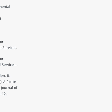
amental
d
ior
l Services.
ior
 Services.
den, R.
: A factor
. Journal of
3-12.