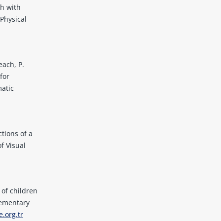
th with
 Physical
each, P.
for
matic
ctions of a
of Visual
 of children
lementary
e.org.tr