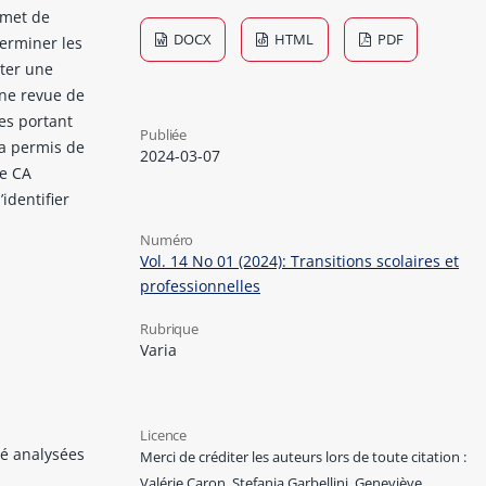
rmet de
DOCX
HTML
PDF
terminer les
nter une
une revue de
les portant
Publiée
 a permis de
2024-03-07
e CA
identifier
Numéro
Vol. 14 No 01 (2024): Transitions scolaires et
professionnelles
Rubrique
Varia
Licence
té analysées
Merci de créditer les auteurs lors de toute citation :
Valérie Caron, Stefania Garbellini, Geneviève