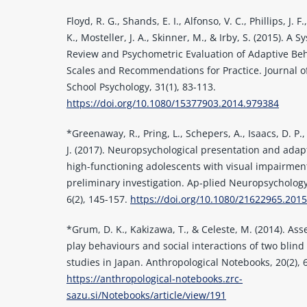
Floyd, R. G., Shands, E. I., Alfonso, V. C., Phillips, J. F.
K., Mosteller, J. A., Skinner, M., & Irby, S. (2015). A S
Review and Psychometric Evaluation of Adaptive Be
Scales and Recommendations for Practice. Journal o
School Psychology, 31(1), 83-113.
https://doi.org/10.1080/15377903.2014.979384
*Greenaway, R., Pring, L., Schepers, A., Isaacs, D. P.,
J. (2017). Neuropsychological presentation and adapti
high-functioning adolescents with visual impairmen
preliminary investigation. Ap-plied Neuropsychology
6(2), 145-157.
https://doi.org/10.1080/21622965.201
*Grum, D. K., Kakizawa, T., & Celeste, M. (2014). As
play behaviours and social interactions of two blind 
studies in Japan. Anthropological Notebooks, 20(2), 
https://anthropological-notebooks.zrc-
sazu.si/Notebooks/article/view/191