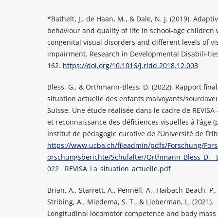
*Bathelt, J., de Haan, M., & Dale, N. J. (2019). Adapti
behaviour and quality of life in school-age children 
congenital visual disorders and different levels of vi
impairment. Research in Developmental Disabili-ties
162.
https://doi.org/10.1016/j.ridd.2018.12.003
Bless, G., & Orthmann-Bless, D. (2022). Rapport final
situation actuelle des enfants malvoyants/sourdave
Suisse. Une étude réalisée dans le cadre de REVISA 
et reconnaissance des déficiences visuelles à l’âge (p
Institut de pédagogie curative de l’Université de Fri
https://www.ucba.ch/fileadmin/pdfs/Forschung/For
orschungsberichte/Schulalter/Orthmann_Bless_D.__B
022__REVISA_La_situation_actuelle.pdf
Brian, A., Starrett, A., Pennell, A., Haibach-Beach, P., 
Stribing, A., Miedema, S. T., & Lieberman, L. (2021).
Longitudinal locomotor competence and body mass