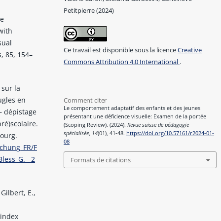
Petitpierre (2024)
ve
with
sual
Ce travail est disponible sous la licence
Creative
, 85, 154–
Commons Attribution 4.0 International
.
 sur la
ugles en
Comment citer
Le comportement adaptatif des enfants et des jeunes
– dépistage
présentant une déficience visuelle: Examen de la portée
ré)scolaire.
(Scoping Review). (2024).
Revue suisse de pédagogie
spécialisée
,
14
(01), 41-48.
https://doi.org/10.57161/r2024-01-
bourg.
08
schung_FR/F
less_G.__2
Formats de citations
Gilbert, E.,
 index