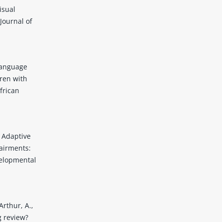
isual
Journal of
 Language
ren with
frican
. Adaptive
pairments:
velopmental
Arthur, A.,
g review?