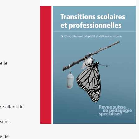
elle
re allant de
sens,
te de