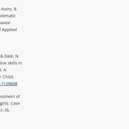
, Autry, B.
ystematic
havior
f Applied
 & Dale, N.
ve skills in
t: A
: Child,
5.1129608
sessment of
girls: Case
61-76.