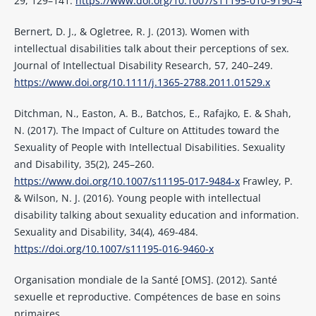
29, 129–141.
https://www.doi.org/10.1007/s11195-010-9190-4
Bernert, D. J., & Ogletree, R. J. (2013). Women with
intellectual disabilities talk about their perceptions of sex.
Journal of Intellectual Disability Research, 57, 240–249.
https://www.doi.org/10.1111/j.1365-2788.2011.01529.x
Ditchman, N., Easton, A. B., Batchos, E., Rafajko, E. & Shah,
N. (2017). The Impact of Culture on Attitudes toward the
Sexuality of People with Intellectual Disabilities. Sexuality
and Disability, 35(2), 245–260.
https://www.doi.org/10.1007/s11195-017-9484-x
Frawley, P.
& Wilson, N. J. (2016). Young people with intellectual
disability talking about sexuality education and information.
Sexuality and Disability, 34(4), 469-484.
https://doi.org/10.1007/s11195-016-9460-x
Organisation mondiale de la Santé [OMS]. (2012). Santé
sexuelle et reproductive. Compétences de base en soins
primaires.