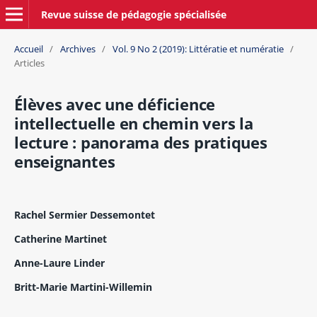
Revue suisse de pédagogie spécialisée
Accueil
/
Archives
/
Vol. 9 No 2 (2019): Littératie et numératie
/
Articles
Élèves avec une déficience
intellectuelle en chemin vers la
lecture : panorama des pratiques
enseignantes
Rachel Sermier Dessemontet
Catherine Martinet
Anne-Laure Linder
Britt-Marie Martini-Willemin