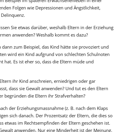
zum Beispiel im späteren Erwachsenenleben in einer
renden Folgen wie Depressionen und Ängstlichkeit,
 Delinquenz.
sen Sie etwas darüber, weshalb Eltern in der Erziehung
tformen anwenden? Weshalb kommt es dazu?
n dann zum Beispiel, das Kind hätte sie provoziert und
elten wird ein Kind aufgrund von schlechten Schulnoten
 hat. Es ist eher so, dass die Eltern müde und
ltern ihr Kind anschreien, erniedrigen oder gar
usst, dass sie Gewalt anwenden? Und tut es den Eltern
er begründen die Eltern ihr Strafverhalten?
ht nach der Erziehungsmassnahme (z. B. nach dem Klaps
gen sich danach. Der Prozentsatz der Eltern, die dies so
dass etwas im Rechtsempfinden der Eltern geschehen ist.
e Gewalt anwenden. Nur eine Minderheit ist der Meinung,