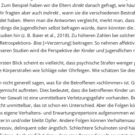
. Zum Beispiel haben wir die Eltern
direkt
danach gefragt, wie häu
Wir fragten aber auch
indirekt
, wann sie die verschiedenen Bestra
et haben. Wenn man die Antworten vergleicht, merkt man, dass
rdings die Jugendlichen selbst befragen würde, dann könnten die
udien hin (z. B. Baier et al., 2018). Zu höheren Zahlen bei solch
 Retrospektions-
Bias
[=Verzerrung] beitragen: So nehmen affektiv 
nseren Studien wird die Perspektive der Kinder und Jugendlichen ni
rsten Blick scheint es vielleicht, dass psychische Strafen weniger
 Körperstrafen wie Schläge oder Ohrfeigen. Wie schätzen Sie die
nicht generell sagen, was für die Betroffenen «schlimmer» ist. 
mischt auftreten. Dies bedeutet, dass die betroffenen Kinder un
her Gewalt ist eine unmittelbare Verletzungsgefahr vorhanden. B
cht unmittelbar, das ist schon ein Unterschied. Aber die Folgen k
ns eigene Verhaltens- und Erwartungsrepertoire aufgenommen wir
ter:in und/oder bleibt Opfer. Andere Folgen können Verhaltensauff
essiv, delinquent oder ängstlich. Schlechtere Schulnoten sind hä