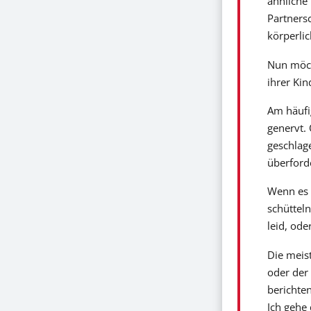
ähnliche 
Partnersc
körperli
Nun möch
ihrer Ki
Am häufig
genervt. 
geschlage
überforde
Wenn es z
schütteln
leid, ode
Die meist
oder der 
berichten
Ich gehe 