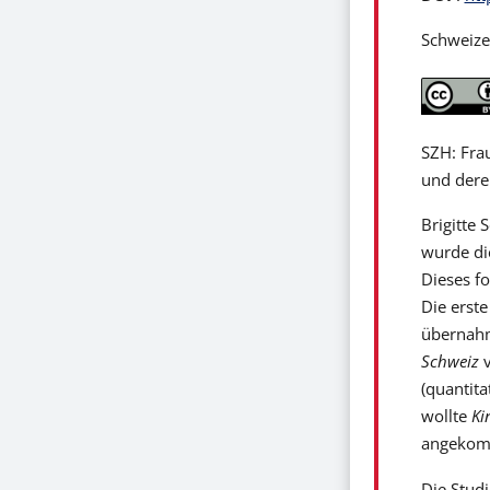
Schweizer
SZH: Fra
und dere
Brigitte 
wurde di
Dieses f
Die erst
übernahm
Schweiz
(quantit
wollte
Ki
angekom
Die Stud