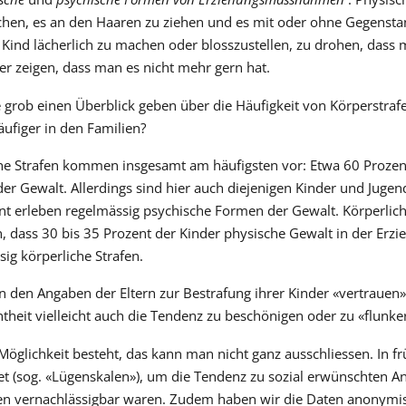
hen, es an den Haaren zu ziehen und es mit oder ohne Gegensta
Kind lächerlich zu machen oder blosszustellen, zu drohen, dass 
er zeigen, dass man es nicht mehr gern hat.
 grob einen Überblick geben über die Häufigkeit von Körperstra
äufiger in den Familien?
he Strafen kommen insgesamt am häufigsten vor: Etwa 60 Prozen
r Gewalt. Allerdings sind hier auch diejenigen Kinder und Jugendl
nt erleben regelmässig psychische Formen der Gewalt. Körperlic
 dass 30 bis 35 Prozent der Kinder physische Gewalt in der Erzi
ig körperliche Strafen.
 den Angaben der Eltern zur Bestrafung ihrer Kinder «vertrauen»
heit vielleicht auch die Tendenz zu beschönigen oder zu «flunke
 Möglichkeit besteht, das kann man nicht ganz ausschliessen. In
 (sog. «Lügenskalen»), um die Tendenz zu sozial erwünschten Ant
n vernachlässigbar waren. Zudem haben wir die Daten anonymisie