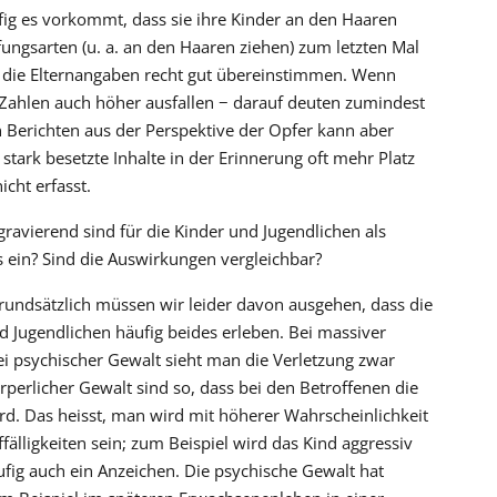
fig es vorkommt, dass sie ihre Kinder an den Haaren
fungsarten (u. a. an den Haaren ziehen) zum letzten Mal
 die Elternangaben recht gut übereinstimmen. Wenn
 Zahlen auch höher ausfallen − darauf deuten zumindest
en Berichten aus der Perspektive der Opfer kann aber
stark besetzte Inhalte in der Erinnerung oft mehr Platz
cht erfasst.
 gravierend sind für die Kinder und Jugendlichen als
s ein? Sind die Auswirkungen vergleichbar?
Grundsätzlich müssen wir leider davon ausgehen, dass die
d Jugendlichen häufig beides erleben. Bei massiver
ei psychischer Gewalt sieht man die Verletzung zwar
örperlicher Gewalt sind so, dass bei den Betroffenen die
d. Das heisst, man wird mit höherer Wahrscheinlichkeit
älligkeiten sein; zum Beispiel wird das Kind aggressiv
ufig auch ein Anzeichen. Die psychische Gewalt hat