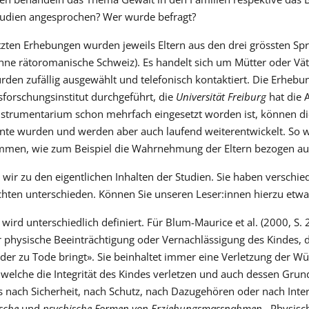
tudien angesprochen? Wer wurde befragt?
etzten Erhebungen wurden jeweils Eltern aus den drei grössten S
hne rätoromanische Schweiz). Es handelt sich um Mütter oder Vät
urden zufällig ausgewählt und telefonisch kontaktiert. Die Erheb
forschungsinstitut durchgeführt, die
Universität Freiburg
hat die
nstrumentarium schon mehrfach eingesetzt worden ist, können die
nte wurden und werden aber auch laufend weiterentwickelt. So
men, wie zum Beispiel die Wahrnehmung der Eltern bezogen auf di
ir zu den eigentlichen Inhalten der Studien. Sie haben verschi
chten unterschieden. Können Sie unseren Leser:innen hierzu etw
wird unterschiedlich definiert. Für Blum-Maurice et al. (2000, S. 
physische Beeinträchtigung oder Vernachlässigung des Kindes, die
er zu Tode bringt». Sie beinhaltet immer eine Verletzung der Wü
welche die Integrität des Kindes verletzen und auch dessen Grundb
 nach Sicherheit, nach Schutz, nach Dazugehören oder nach Intera
ische
und
psychische Formen von Erziehungsmassnahmen
. Physis