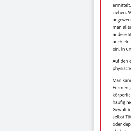
ermittelt
ziehen. 
angewend
man alle
andere St
auch ein
ein. In u
Auf den e
physische
Man kann 
Formen ge
körperlic
häufig ni
Gewalt i
selbst Tä
oder depr