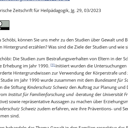
ische Zeitschrift für Heilpädagogik, Jg. 29, 03/2023
u Schöbi, können Sie uns mehr zu den Studien über Gewalt und B
n Hintergrund erzählen? Was sind die Ziele der Studien und wie 
Schöbi: Die Studien zum Bestrafungsverhalten von Eltern in der Sc
[1]
e Erhebung im Jahr 1990.
Initiiert wurden die Untersuchungen 
orderte Hintergrundwissen zur Verwendung der Körperstrafe un
e Studie im Jahr 1990 wurde zusammen mit dem
Bundesamt für So
 die Stiftung
Kinderschutz Schweiz
den Auftrag zur Planung und 
vom
Institut für Familienforschung und -beratung
der
Universität F
ative) sowie repräsentative Aussagen zu machen über Erziehungs
nderschutz Schweiz
zudem erfahren, wie ihre Präventions- und S
men sind.
ien behandeln das Thema Gewalt in den Familien respektive das B