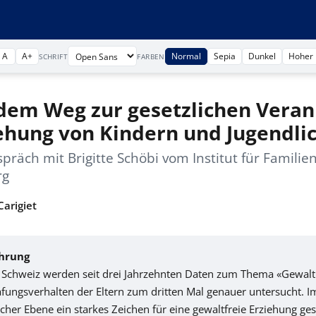
A
A+
Normal
Sepia
Dunkel
Hoher 
SCHRIFT
FARBEN
dem Weg zur gesetzlichen Veran
ehung von Kindern und Jugendli
präch mit Brigitte Schöbi vom Institut für Famili
rg
arigiet
hrung
r Schweiz werden seit drei Jahrzehnten Daten zum Thema «Gewalt
afungsverhalten der Eltern zum dritten Mal genauer untersucht.
scher Ebene ein starkes Zeichen für eine gewaltfreie Erziehung ge