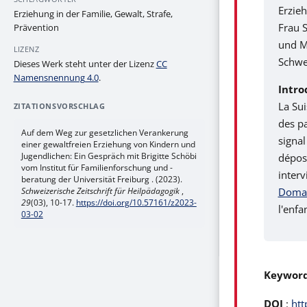
Erzie
Erziehung in der Familie, Gewalt, Strafe,
Frau S
Prävention
und M
LIZENZ
Schwe
Dieses Werk steht unter der Lizenz
CC
Namensnennung 4.0
.
Intro
La Sui
ZITATIONSVORSCHLAG
des pa
Auf dem Weg zur gesetzlichen Verankerung
signal
einer gewaltfreien Erziehung von Kindern und
Jugendlichen: Ein Gespräch mit Brigitte Schöbi
déposé
vom Institut für Familienforschung und -
interv
beratung der Universität Freiburg . (2023).
Schweizerische Zeitschrift für Heilpädagogik
,
Domain
29
(03), 10-17.
https://doi.org/10.57161/z2023-
l'enfa
03-02
Keywor
DOI
:
htt