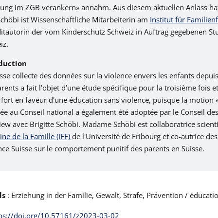
hung im ZGB verankern» annahm. Aus diesem aktuellen Anlass hat d
chöbi ist Wissenschaftliche Mitarbeiterin am
Institut für Familie
itautorin der vom Kinderschutz Schweiz in Auftrag gegebenen Stu
iz.
duction
sse collecte des données sur la violence envers les enfants depui
rents a fait l’objet d’une étude spécifique pour la troisième fois
 fort en faveur d'une éducation sans violence, puisque la motion «
e au Conseil national a également été adoptée par le Conseil des É
iew avec Brigitte Schöbi. Madame Schöbi est collaboratrice scient
e de la Famille (IFF)
de l'Université de Fribourg et co-autrice d
nce Suisse sur le comportement punitif des parents en Suisse.
ds
: Erziehung in der Familie, Gewalt, Strafe, Prävention / éducatio
ps://doi.org/10.57161/z2023-03-02