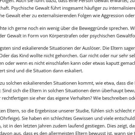
Folgen. Auch sie führt dazu, dass eine Person Gewalt erwartet; 
haft. Psychische Gewalt führt insgesamt häufiger zu internalisie
che Gewalt eher zu externalisierenden Folgen wie Aggression oder
te ich gerne noch ein wenig über die Beweggründe sprechen. Wis
nder Gewalt in Form von Körperstrafen oder psychischen Gewal
sten sind eskalierende Situationen der Auslöser. Die Eltern sage
Oder das Kind wollte nicht gehorchen. Gar nicht oder nur sehr s
n oder wenn es nicht einschlafen kann oder etwas kaputt gemacht
rt sind und die Situation dann eskaliert.
u solchen eskalierenden Situationen kommt, wie etwa, dass die E
: Sind sich die Eltern in solchen Situationen denn überhaupt bew
r rechtfertigen sie eher das eigene Verhalten? Wie beschreiben od
en Eltern, so die Ergebnisse unserer Studie, fühlen sich schlec
Ohrfeige). Sie haben ein schlechtes Gewissen und viele entschuldi
, ist in den letzten Jahren zudem laufend gestiegen. Dies zeigt, 
davon aus, dass es den allermeisten Eltern bewusst ist, wann si