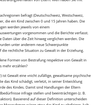
prachregionen befragt (Deutschschweiz, Westschweiz,
er, die ein Kind zwischen 0 und 15 Jahren haben. Die
ungen werden jeweils von einem
 Auswertungen vorgenommen und die Berichte verfasst.
 Daten über die Zeit hinweg verglichen werden. Die
 wurden unter anderem neue Schwerpunkte
e rechtliche Situation zu Gewalt in der Erziehung.
edene Formen von Bestrafung respektive von Gewalt in
as mehr erzählen?
2) ist Gewalt eine «nicht zufällige, gewaltsame psychische
 das Kind schädigt, verletzt, in seiner Entwicklung
rde des Kindes. Damit sind Handlungen der Eltern
edürfnisse infrage stellen und beeinträchtigen (z. B.
ktion). Basierend auf dieser Definition unterscheiden
che Massnahmen wären etwa das Kind zu ohrfeigen, kalt