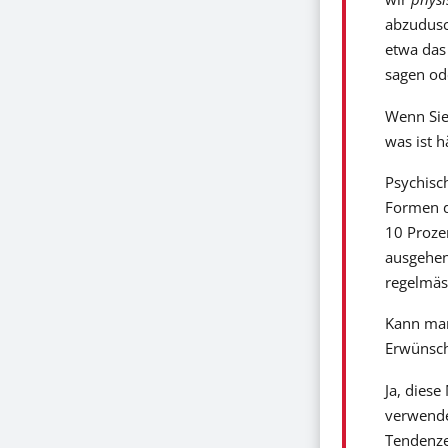
abzudusc
etwa das 
sagen od
Wenn Sie
was ist h
Psychisc
Formen de
10 Proze
ausgehen,
regelmäss
Kann man
Erwünscht
Ja, diese
verwendet
Tendenze