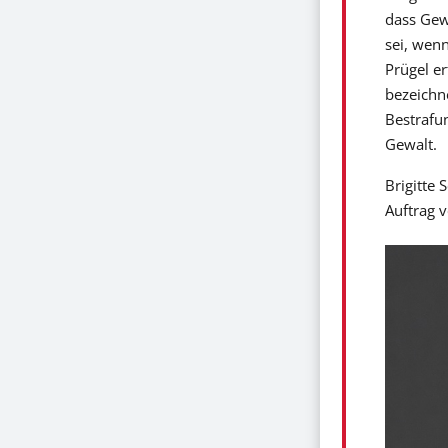
dass Gewa
sei, wenn
Prügel er
bezeichne
Bestrafu
Gewalt.
Brigitte 
Auftrag 