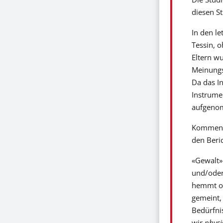
diesen S
In den l
Tessin, o
Eltern w
Meinungs
Da das I
Instrume
aufgenom
Kommen w
den Beri
«Gewalt» 
und/oder 
hemmt od
gemeint, 
Bedürfnis
wir
phys