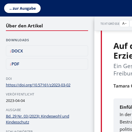
←
zur Ausgabe
A−
TEXTGRÖSSE
Über den Artikel
DOWNLOADS
Auf 
DOCX
Erzi
PDF
Ein Ges
Freibu
DOI
https://doi.org/10.57161/z2023-03-02
Tamara C
VERÖFFENTLICHT
2023-04-04
Einfü
AUSGABE
In de
Bd. 29 Nr. 03 (2023): Kindeswohl und
Bestr
Kindesschutz
politi
SCHLAGWÖRTER