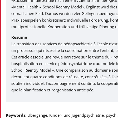
«Rückkehr in die Schule nach einem Aufenthalt in der KJP»
«Mental Health – School Reentry Model». Ergänzt wird die
somatischen Feld. Daraus werden vier Gelingensbedingung
Praxisbeispielen konkretisiert: individuelle Förderung, kon
multiprofessionelle Kooperation und frühzeitige Planung u
Résumé
La transition des services de pédopsychiatrie à l’école n’e
un processus qui nécessite la coordination entre l’enfant, la f
Cet article associe une revue narrative sur le thème du « re
hospitalisation en service pédopsychiatrique » au modèle i
School Reentry Model ». Une comparaison au domaine soma
découlent quatre conditions de réussite, concrétisées à l’ai
soutien individuel, l’accompagnement continu, la coopérati
que la planification et l’organisation anticipée.
Keywords:
Übergänge, Kinder- und Jugendpsychiatrie, psychi