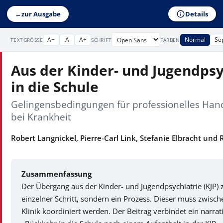
Details
←
zur Ausgabe
A−
A
A+
Normal
Se
TEXTGRÖSSE
SCHRIFT
FARBEN
Aus der Kinder- und Jugendpsy
in die Schule
Gelingensbedingungen für professionelles Han
bei Krankheit
Robert Langnickel, Pierre-Carl Link, Stefanie Elbracht und
Zusammenfassung
Der Übergang aus der Kinder- und Jugendpsychiatrie (KJP) zu
einzelner Schritt, sondern ein Prozess. Dieser muss zwisch
Klinik koordiniert werden. Der Beitrag verbindet ein narr