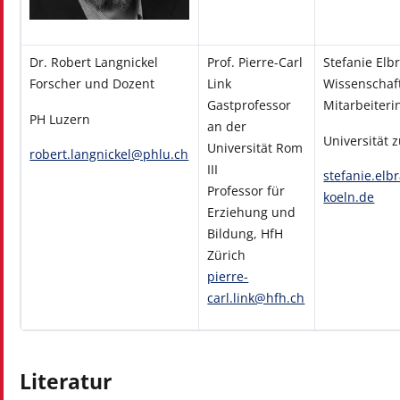
Dr. Robert Langnickel
Prof. Pierre-Carl
Stefanie Elb
Forscher und Dozent
Link
Wissenschaft
Gastprofessor
Mitarbeiteri
PH Luzern
an der
Universität 
Universität Rom
robert.langnickel@phlu.ch
III
stefanie.elb
Professor für
koeln.de
Erziehung und
Bildung, HfH
Zürich
pierre-
carl.link@hfh.ch
Literatur