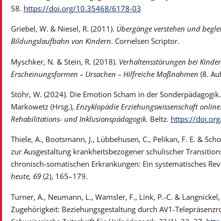
58.
https://doi.org/10.35468/6178-03
Griebel, W. & Niesel, R. (2011).
Übergänge verstehen und begleit
Bildungslaufbahn von Kindern
. Cornelsen Scriptor.
Myschker, N. & Stein, R. (2018).
Verhaltensstörungen bei Kinde
Erscheinungsformen – Ursachen – Hilfreiche Maßnahmen
(8. Au
Stöhr, W. (2024). Die Emotion Scham in der Sonderpädagogik. I
Markowetz (Hrsg.),
Enzyklopädie Erziehungswissenschaft online.
Rehabilitations- und Inklusionspädagogik.
Beltz.
https://doi.o
Thiele, A., Bootsmann, J., Lübbehusen, C., Pelikan, F. E. & S
zur Ausgestaltung krankheitsbezogener schulischer Transitio
chronisch-somatischen Erkrankungen: Ein systematisches Re
heute, 69
(2), 165–179.
Turner, A., Neumann, L., Wamsler, F., Link, P.-C. & Langnickel, 
Zugehörigkeit: Beziehungsgestaltung durch AV1-Telepräsenzro