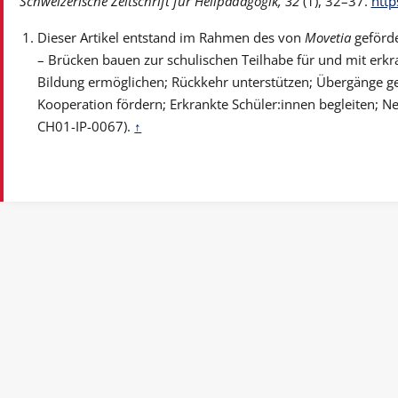
Schweizerische Zeitschrift für Heilpädagogik, 32
(1), 32–37.
http
Dieser Artikel entstand im Rahmen des von
Movetia
geförde
– Brücken bauen zur schulischen Teilhabe für und mit erk
Bildung ermöglichen; Rückkehr unterstützen; Übergänge ge
Kooperation fördern; Erkrankte Schüler:innen begleiten; N
CH01-IP-0067).
↑