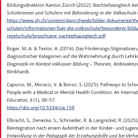
Bildungsdirektion Kanton Zürich (2022).
Nachteilsausgleich be
Schülerinnen und Schülern mit Behinderung in der Volksschule
(
https://www.zh.ch/content/dam/zhweb/bilder-dokumente/th
schulen/informationen-fuer-die-volksschule/besonderer-bild
regelschule/broschuere_nachteilsausgleich.pdf
Boger, M.-A. & Textor, A. (2016). Das Förderungs-Stigmatisie
diagnostischer Kategorien auf die Wahrnehmung durch Lehrkräf
Diagnostik im Kontext inklusiver Bildung – Theorien, Ambivalenz
Klinkhardt.
Capurso, M., Moracci, V. & Borsci, S. (2025). Pathways to Sch
People with a Medical or Mental Health Condition: An Internat
Education, 6
(1), 38–57.
https://doi.org/10.5334/cie.159
Elbracht, S., Denecke, S., Schroeder, R. & Langnickel, R. (2025
Reintegration nach einem Aufenthalt in der Kinder- und Jugen
Entwicklung in der Pädagogik der Erziehungshilfe und bei Verha