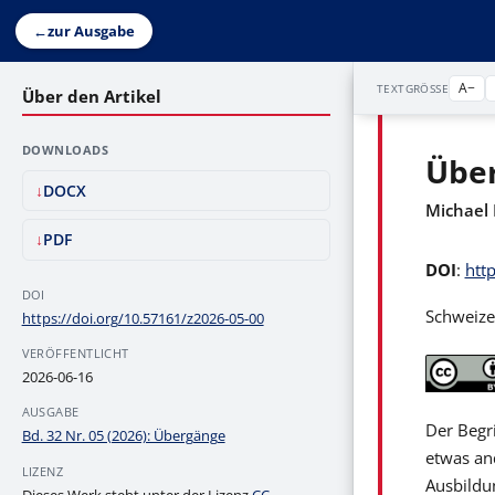
←
zur Ausgabe
A−
TEXTGRÖSSE
Über den Artikel
DOWNLOADS
Über
DOCX
Michael 
PDF
DOI
:
htt
DOI
Schweizer
https://doi.org/10.57161/z2026-05-00
VERÖFFENTLICHT
2026-06-16
AUSGABE
Der Begr
Bd. 32 Nr. 05 (2026): Übergänge
etwas an
LIZENZ
Ausbildu