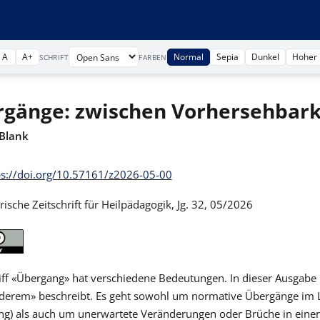
A
A+
Normal
Sepia
Dunkel
Hoher 
SCHRIFT
FARBEN
gänge: zwischen Vorhersehbar
Blank
ps://doi.org/10.57161/z2026-05-00
ische Zeitschrift für Heilpädagogik, Jg. 32, 05/2026
iff «Übergang» hat verschiedene Bedeutungen. In dieser Ausgabe
derem» beschreibt. Es geht sowohl um normative Übergänge im Le
ng) als auch um unerwartete Veränderungen oder Brüche in einer B