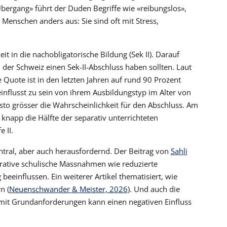
bergang» führt der Duden Begriffe wie «reibungslos»,
e Menschen anders aus: Sie sind oft mit Stress,
it in die nachobligatorische Bildung (Sek II). Darauf
 der Schweiz einen Sek-II-Abschluss haben sollten. Laut
e Quote ist in den letzten Jahren auf rund 90 Prozent
influsst zu sein von ihrem Ausbildungstyp im Alter von
sto grösser die Wahrscheinlichkeit für den Abschluss. Am
 knapp die Hälfte der separativ unterrichteten
 II.
ntral, aber auch herausfordernd. Der Beitrag von
Sahli
egrative schulische Massnahmen wie reduzierte
beeinflussen. Ein weiterer Artikel thematisiert, wie
n (
Neuenschwander & Meister, 2026
). Und auch die
e mit Grundanforderungen kann einen negativen Einfluss