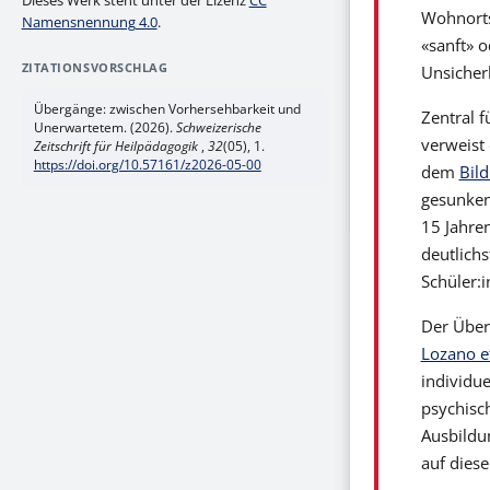
Dieses Werk steht unter der Lizenz
CC
Wohnorts
Namensnennung 4.0
.
«sanft» o
ZITATIONSVORSCHLAG
Unsicher
Übergänge: zwischen Vorhersehbarkeit und
Zentral f
Unerwartetem. (2026).
Schweizerische
verweist 
Zeitschrift für Heilpädagogik
,
32
(05), 1.
https://doi.org/10.57161/z2026-05-00
dem
Bil
gesunken.
15 Jahren
deutlichs
Schüler:i
Der Über
Lozano et
individue
psychisc
Ausbildu
auf dies