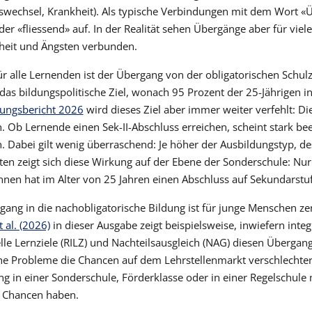
wechsel, Krankheit). Als typische Verbindungen mit dem Wort «Ü
der «fliessend» auf. In der Realität sehen Übergänge aber für viel
heit und Ängsten verbunden.
ür alle Lernenden ist der Übergang von der obligatorischen Schulze
das bildungspolitische Ziel, wonach 95 Prozent der 25-Jährigen in
dungsbericht 2026
wird dieses Ziel aber immer weiter verfehlt: Di
 Ob Lernende einen Sek-II-Abschluss erreichen, scheint stark bee
. Dabei gilt wenig überraschend: Je höher der Ausbildungstyp, de
ten zeigt sich diese Wirkung auf der Ebene der Sonderschule: Nur
nnen hat im Alter von 25 Jahren einen Abschluss auf Sekundarstufe
gang in die nachobligatorische Bildung ist für junge Menschen ze
 al. (2026)
in dieser Ausgabe zeigt beispielsweise, inwiefern int
lle Lernziele (RILZ) und Nachteilsausgleich (NAG) diesen Übergang 
he Probleme die Chancen auf dem Lehrstellenmarkt verschlechter
ng in einer Sonderschule, Förderklasse oder in einer Regelschul
e Chancen haben.