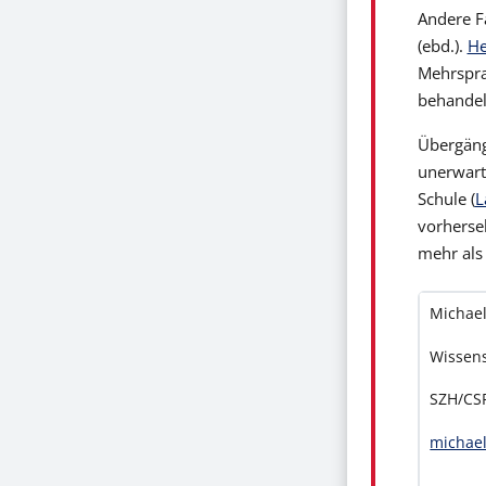
Andere F
(ebd.).
He
Mehrspra
behandelt
Übergäng
unerwarte
Schule (
L
vorherse
mehr als
Michael
Wissens
SZH/CS
michae