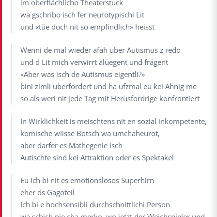
im oberflächlicho Theaterstuck
wa gschribo isch fer neurotypischi Lit
und «tüe doch nit so empfindlich» heisst
Wenni de mal wieder afah uber Autismus z redo
und d Lit mich verwirrt alüegent und frägent
«Aber was isch de Autismus eigentli?»
bini zimli uberfordert und ha ufzmal eu kei Ahnig me
so als weri nit jede Tag mit Herüsfordrige konfrontiert
In Wirklichkeit is meischtens nit en sozial inkompetente,
komische wiisse Botsch wa umchaheurot,
aber darfer es Mathegenie isch
Autischte sind kei Attraktion oder es Spektakel
Eu ich bi nit es emotionslosos Superhirn
eher ds Gägoteil
Ich bi e hochsensibli durchschnittlichi Person
wa schich nie cha merko, wo jetzt der Weichspieler und