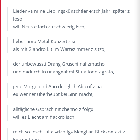
Lieder va mine Lieblingskünschtler ersch Jahri später z
loso
will Neus eifach zu schwierig isch,
lieber amo Metal Konzert z sii
als mit 2 andro Lit im Wartezimmer z sitzo,
der unbewussti Drang Grüschi nahzmacho
und dadurch in unangnähmi Situatione z grato,
jede Morgo und Abo der glich Ableuf z ha
eu wenner uberheupt kei Sinn macht,
alltägliche Gspräch nit chenno z folgo
will es Liecht am flackro isch,
mich so fescht uf d «richtig» Mengi an Blickkontakt z
konzentriero