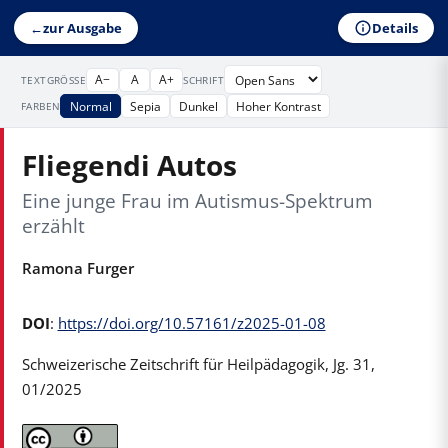
Details
←
zur Ausgabe
A−
A
A+
TEXTGRÖSSE
SCHRIFT
Normal
Sepia
Dunkel
Hoher Kontrast
FARBEN
Fliegendi Autos
Eine junge Frau im Autismus-Spektrum
erzählt
Ramona Furger
DOI
:
https://doi.org/10.57161/z2025-01-08
Schweizerische Zeitschrift für Heilpädagogik, Jg. 31,
01/2025