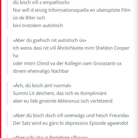
dü bisch vill z empathisch»
Nur will d einzig Informationsquella en uberspitzte Film
üs de 80er isch
bini trotzdem autistisch
«Aber dü gsehsch nit autistisch üs»
Ich weiss dasi nit vill Ähnlichkeite mim Sheldon Cooper
ha
oder mitm Chind va der Kollegin vam Grosstanti va
dinem ehemaligo Nachbar
«Äch, dü bisch äml normal»
Summi Lit deichent, das isch es Komplimänt
aber eu lieb gmeinte Ableismus isch verletzend
«Aber dü bisch doch vill unerwägs und hesch Freunda»
Der Satz wird eu gäro bi depressivo Episode agwendot
«Aber schi cha ja Beziehige üfbauo»