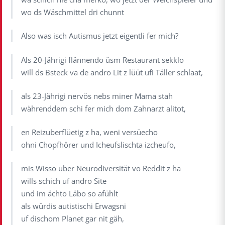
wo ds Wäschmittel dri chunnt
Also was isch Autismus jetzt eigentli fer mich?
Als 20-Jährigi flännendo üsm Restaurant sekklo
will ds Bsteck va de andro Lit z lüüt ufi Täller schlaat,
als 23-Jährigi nervös nebs miner Mama stah
währenddem schi fer mich dom Zahnarzt alitot,
en Reizuberflüetig z ha, weni versüecho
ohni Chopfhörer und Icheufslischta izcheufo,
mis Wisso uber Neurodiversität vo Reddit z ha
wills schich uf andro Site
und im ächto Läbo so afühlt
als würdis autistischi Erwagsni
uf dischom Planet gar nit gäh,