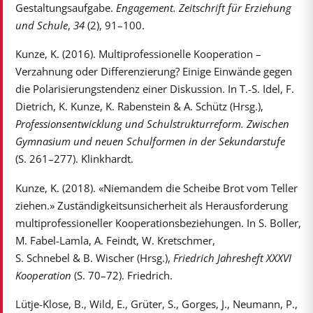
Gestaltungsaufgabe.
Engagement. Zeitschrift für Erziehung
und Schule
,
34
(2), 91–100.
Kunze, K. (2016). Multiprofessionelle Kooperation –
Verzahnung oder Differenzierung? Einige Einwände gegen
die Polarisierungstendenz einer Diskussion. In T.-S. Idel, F.
Dietrich, K. Kunze, K. Rabenstein & A. Schütz (Hrsg.),
Professionsentwicklung und Schulstrukturreform. Zwischen
Gymnasium und neuen Schulformen in der Sekundarstufe
(S. 261–277). Klinkhardt.
Kunze, K. (2018). «Niemandem die Scheibe Brot vom Teller
ziehen.» Zuständigkeitsunsicherheit als Herausforderung
multiprofessioneller Kooperationsbeziehungen. In S. Boller,
M. Fabel-Lamla, A. Feindt, W. Kretschmer,
S. Schnebel & B. Wischer (Hrsg.),
Friedrich Jahresheft XXXVI
Kooperation
(S. 70–72). Friedrich.
Lütje-Klose, B., Wild, E., Grüter, S., Gorges, J., Neumann, P.,