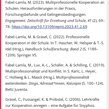
Fabel-Lamla, M. (2023). Multiprofessionelle Kooperation an
Schulen. Herausforderungen in der Praxis,
Forschungsbefunde und Gelingensbedingungen.
Engagement. Zeitschrift für Erziehung und Schule
,
41
(2), 69–
78.
https://doi.org/10.13109/egmt.2023.41.2.69
Fabel-Lamla, M. & Gräsel, C. (2022). Professionelle
Kooperation in der Schule. In T. Hascher, W. Helsper & T.-S.
Idel (Hrsg.),
Handbuch Schulforschung. Band 2
(S. 1189–
1209). Springer VS.
Fabel-Lamla, M., Lux, A.-L., Schäfer, A. & Schilling, C. (2019).
Multiprofessionalität und Konflikt. In S. Karic, L. Heyer,
C. Hollweg & L. Maack (Hrsg.),
Multiprofessionalität
weiterdenken: Dinge, Adressat*innen, Konzepte
(S. 100–124).
Beltz Juventa.
Gräsel, C., Fussangel, K. & Pröbstel, C. (2006). Lehrkräfte
zur Kooperation anregen – eine Aufgabe für Sisyphos.