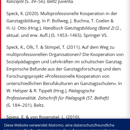
Konzepte
(S. 39–56). Beltz Juventa.
Speck, K. (2020). Multiprofessionelle Kooperation in der
Ganztagsbildung. In P. Bollweg, J. Buchna, T. Coelen &
H.-U. Otto (Hrsg.),
Handbuch Ganztagsbildung (Band 2)
(2.,
aktual. und erw. Aufl.) (S. 1453–1465). Springer VS.
Speck, K., Olk, T. & Stimpel, T. (2011). Auf dem Weg zu
multiprofessionellen Organisationen? Die Kooperation von
Sozialpädagogen und Lehrkräften im schulischen Ganztag.
Empirische Befunde aus der Ganztagsforschung und dem
Forschungsprojekt «Professionelle Kooperation von
unterschiedlichen Berufskulturen an Ganztagsschulen». In
W. Helsper & R. Tippelt (Hrsg.),
Pädagogische
Professionalität. Zeitschrift für Pädagogik (57. Beiheft)
(S. 184–201). Beltz.
Spiess, E. & von Rosenstiel, L. (2010).
Organisationspsychologie. Basiswissen, Konzepte und
Diese Website verwendet Matomo, eine datenschutzfreundliche