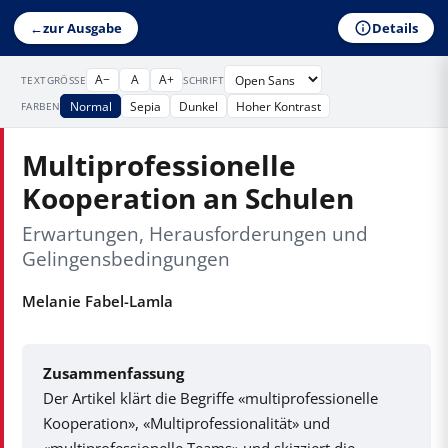
Details
←
zur Ausgabe
A−
A
A+
TEXTGRÖSSE
SCHRIFT
Normal
Sepia
Dunkel
Hoher Kontrast
FARBEN
Multiprofessionelle
Kooperation an Schulen
Erwartungen, Herausforderungen und
Gelingensbedingungen
Melanie Fabel-Lamla
Zusammenfassung
Der Artikel klärt die Begriffe «multiprofessionelle
Kooperation»,
«Multiprofessionalität» und