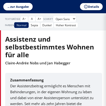
Details
←
zur Ausgabe
A−
A
A+
TEXTGRÖSSE
SCHRIFT
Normal
Sepia
Dunkel
Hoher Kontrast
FARBEN
Assistenz und
selbstbestimmtes Wohnen
für alle
Claire-Andrée Nobs und Jan Habegger
Zusammenfassung
Der Assistenzbeitrag ermöglicht es Menschen mit
Behinderungen, in der eigenen Wohnung zu leben
und dabei von einer Assistenzperson unterstützt zu
werden. Seit mehr als zehn Jahren bietet die