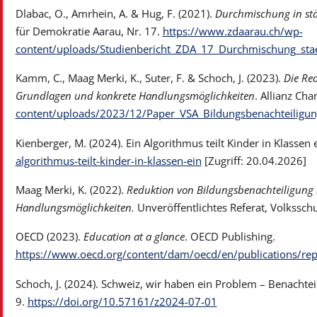
Dlabac, O., Amrhein, A. & Hug, F. (2021).
Durchmischung in städ
für Demokratie Aarau, Nr. 17.
https://www.zdaarau.ch/wp-
content/uploads/Studienbericht_ZDA_17_Durchmischung_stae
Kamm, C., Maag Merki, K., Suter, F. & Schoch, J. (2023).
Die Re
Grundlagen und konkrete Handlungsmöglichkeiten
. Allianz Ch
content/uploads/2023/12/Paper_VSA_Bildungsbenachteiligung
Kienberger, M. (2024). Ein Algorithmus teilt Kinder in Klassen 
algorithmus-teilt-kinder-in-klassen-ein
[Zugriff: 20.04.2026]
Maag Merki, K. (2022).
Reduktion von Bildungsbenachteiligung i
Handlungsmöglichkeiten.
Unveröffentlichtes Referat, Volkssch
OECD (2023).
Education at a glance
. OECD Publishing.
https://www.oecd.org/content/dam/oecd/en/publications/re
Schoch, J. (2024). Schweiz, wir haben ein Problem – Benachtei
9.
https://doi.org/10.57161/z2024-07-01