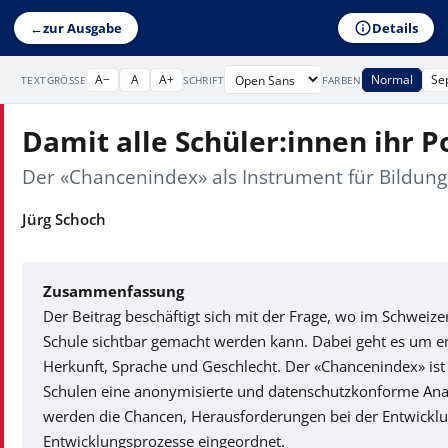
Details
←
zur Ausgabe
A−
A
A+
Normal
Se
TEXTGRÖSSE
SCHRIFT
FARBEN
Damit alle Schüler:innen ihr 
Der «Chancenindex» als Instrument für Bildun
Jürg Schoch
Zusammenfassung
Der Beitrag beschäftigt sich mit der Frage, wo im Schweize
Schule sichtbar gemacht werden kann. Dabei geht es um e
Herkunft, Sprache und Geschlecht. Der «Chancenindex» ist
Schulen eine anonymisierte und datenschutzkonforme Ana
werden die Chancen, Herausforderungen bei der Entwicklun
Entwicklungsprozesse eingeordnet.