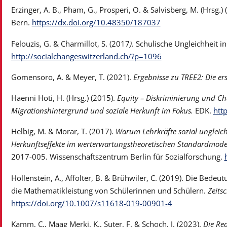
Erzinger, A. B., Pham, G., Prosperi, O. & Salvisberg, M. (Hrsg.)
Bern.
https://dx.doi.org/10.48350/187037
Felouzis, G. & Charmillot, S. (2017
).
Schulische Ungleichheit i
http://socialchangeswitzerland.ch/?p=1096
Gomensoro, A. & Meyer, T. (2021).
Ergebnisse zu TREE2: Die ers
Haenni Hoti, H. (Hrsg.) (2015).
Equity – Diskriminierung und Ch
Migrationshintergrund und soziale Herkunft im Fokus.
EDK.
htt
Helbig, M. & Morar, T. (2017).
Warum Lehrkräfte sozial ungleich 
Herkunftseffekte im werterwartungstheoretischen Standardmode
2017-005. Wissenschaftszentrum Berlin für Sozialforschung.
Hollenstein, A., Affolter, B. & Brühwiler, C. (2019). Die Bed
die Mathematikleistung von Schülerinnen und Schülern.
Zeits
https://doi.org/10.1007/s11618-019-00901-4
Kamm, C., Maag Merki, K., Suter, F. & Schoch, J. (2023).
Die Re