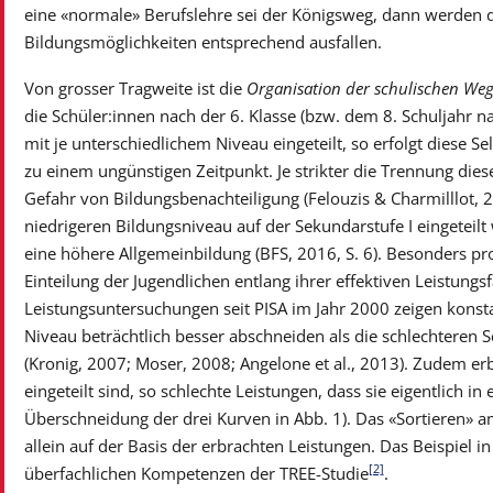
eine «normale» Berufslehre sei der Königsweg, dann werden d
Bildungsmöglichkeiten entsprechend ausfallen.
Von grosser Tragweite ist die
Organisation der schulischen We
die Schüler:innen nach der 6. Klasse (bzw. dem 8. Schuljahr n
mit je unterschiedlichem Niveau eingeteilt, so erfolgt diese S
zu einem ungünstigen Zeitpunkt. Je strikter die Trennung diese
Gefahr von Bildungsbenachteiligung (Felouzis & Charmilllot, 
niedrigeren Bildungsniveau auf der Sekundarstufe I eingeteilt
eine höhere Allgemeinbildung (BFS, 2016, S. 6). Besonders probl
Einteilung der Jugendlichen entlang ihrer effektiven Leistun
Leistungsuntersuchungen seit PISA im Jahr 2000 zeigen konsta
Niveau beträchtlich besser abschneiden als die schlechteren 
(Kronig, 2007; Moser, 2008; Angelone et al., 2013). Zudem erb
eingeteilt sind, so schlechte Leistungen, dass sie eigentlich i
Überschneidung der drei Kurven in Abb. 1). Das «Sortieren» am 
allein auf der Basis der erbrachten Leistungen. Das Beispiel
[2]
überfachlichen Kompetenzen der TREE-Studie
.