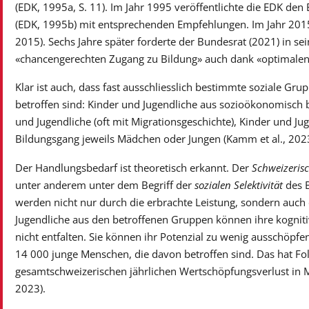
(EDK, 1995a, S. 11). Im Jahr 1995 veröffentlichte die EDK den 
(EDK, 1995b) mit entsprechenden Empfehlungen. Im Jahr 2015
2015). Sechs Jahre später forderte der Bundesrat (2021) in se
«chancengerechten Zugang zu Bildung» auch dank «optimalen 
Klar ist auch, dass fast ausschliesslich bestimmte soziale Gr
betroffen sind: Kinder und Jugendliche aus sozioökonomisch 
und Jugendliche (oft mit Migrationsgeschichte), Kinder und J
Bildungsgang jeweils Mädchen oder Jungen (Kamm et al., 2023
Der Handlungsbedarf ist theoretisch erkannt. Der
Schweizerisc
unter anderem unter dem Begriff der
sozialen Selektivität
des B
werden nicht nur durch die erbrachte Leistung, sondern auch 
Jugendliche aus den betroffenen Gruppen können ihre kognitiv
nicht entfalten. Sie können ihr Potenzial zu wenig ausschöpf
14 000 junge Menschen, die davon betroffen sind. Das hat Fo
gesamtschweizerischen jährlichen Wertschöpfungsverlust in 
2023).