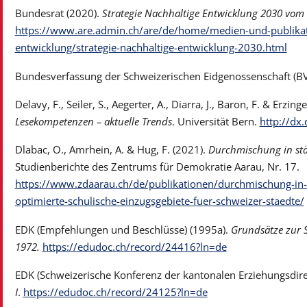
Bundesrat (2020).
Strategie Nachhaltige Entwicklung 2030 vom 
https://www.are.admin.ch/are/de/home/medien-und-publikat
entwicklung/strategie-nachhaltige-entwicklung-2030.html
Bundesverfassung der Schweizerischen Eidgenossenschaft (BV
Delavy, F., Seiler, S., Aegerter, A., Diarra, J., Baron, F. & Erzing
Lesekompetenzen – aktuelle Trends
. Universität Bern.
http://dx
Dlabac, O., Amrhein, A. & Hug, F. (2021).
Durchmischung in städ
Studienberichte des Zentrums für Demokratie Aarau, Nr. 17.
https://www.zdaarau.ch/de/publikationen/durchmischung-in-s
optimierte-schulische-einzugsgebiete-fuer-schweizer-staedte/
EDK (Empfehlungen und Beschlüsse) (1995a).
Grundsätze zur 
1972.
https://edudoc.ch/record/24416?ln=de
EDK (Schweizerische Konferenz der kantonalen Erziehungsdire
I
.
https://edudoc.ch/record/24125?ln=de