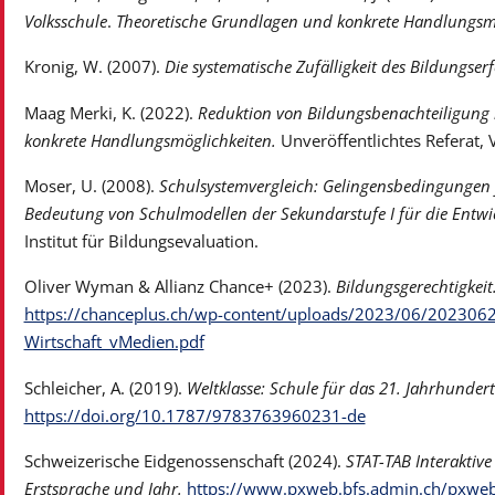
Volksschule
.
Theoretische Grundlagen und konkrete Handlungsm
Kronig, W. (2007).
Die systematische Zufälligkeit des Bildungserf
Maag Merki, K. (2022).
Reduktion von Bildungsbenachteiligung i
konkrete Handlungsmöglichkeiten.
Unveröffentlichtes Referat,
Moser, U. (2008).
Schulsystemvergleich: Gelingensbedingungen f
Bedeutung von Schulmodellen der Sekundarstufe I für die Entwi
Institut für Bildungsevaluation.
Oliver Wyman & Allianz Chance+ (2023).
Bildungsgerechtigkeit
https://chanceplus.ch/wp-content/uploads/2023/06/20230623
Wirtschaft_vMedien.pdf
Schleicher, A. (2019).
Weltklasse: Schule für das 21. Jahrhundert
https://doi.org/10.1787/9783763960231-de
Schweizerische Eidgenossenschaft (2024).
STAT-TAB Interaktive
Erstsprache und Jahr.
https://www.pxweb.bfs.admin.ch/pxwe