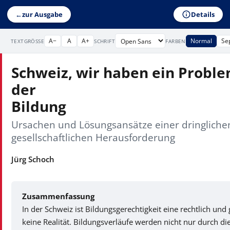
Details
←
zur Ausgabe
A−
A
A+
Normal
Se
TEXTGRÖSSE
SCHRIFT
FARBEN
Schweiz, wir haben ein Proble
der
Bildung
Ursachen und Lösungsansätze einer dringlichen 
gesellschaftlichen Herausforderung
Jürg Schoch
Zusammenfassung
In der Schweiz ist Bildungsgerechtigkeit eine rechtlich und g
keine Realität. Bildungsverläufe werden nicht nur durch di