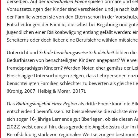
derselben. Auf der
individuellen Ebene
spielen primäre und sek
Voraussetzungen der Kinder sind verschieden und je nach ku
der Familie werden sie von den Eltern schon in der Vorschulz
Entscheidungen der Familie, die selbst bei Begabung und gut
Jugendlichen einer Risikoabwägung entlang gefällt werden: ei
Scheiterns oder doch lieber eine Berufslehre wählen mit si
Unterricht und
Schule beziehungsweise Schuleinheit
bilden die 
Bedürfnissen von benachteiligten Kindern angepasst? Wie wei
fremdsprachigen Kindern? Werden Noten eher gemäss der Leist
Einschlägige Untersuchungen zeigen, dass Lehrpersonen dazu 
benachteiligten Familien schlechter zu bewerten als gleiche L
(Kronig, 2007; Helbig & Morar, 2017).
Das
Bildungsangebot einer Region
als dritte Ebene kann die B
entscheidend beeinflussen. Ist beispielsweise die nächste err
sich sogar 16-jährige Lernende gut überlegen, ob sie diesen
(2022) weist darauf hin, dass gerade die Angebotsstruktur im
Berufsbildung stark von regionalen Wertsetzungen bestimmt w