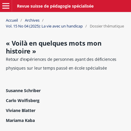
Revue suisse de pédagogie spécialisée
Accueil
/
Archives
/
Vol. 15 No 04 (2025): La vie avec un handicap
/
Dossier thématique
« Voilà en quelques mots mon
histoire »
Retour d’expériences de personnes ayant des déficiences
physiques sur leur temps passé en école spécialisée
Susanne Schriber
Carlo Wolfisberg
Viviane Blatter
Mariama Kaba