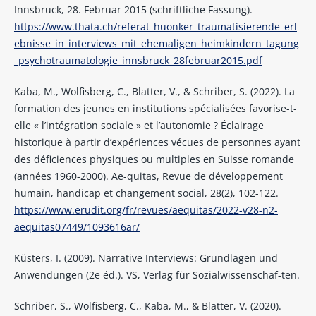
Innsbruck, 28. Februar 2015 (schriftliche Fassung).
https://www.thata.ch/referat_huonker_traumatisierende_erl
ebnisse_in_interviews_mit_ehemaligen_heimkindern_tagung
_psychotraumatologie_innsbruck_28februar2015.pdf
Kaba, M., Wolfisberg, C., Blatter, V., & Schriber, S. (2022). La
formation des jeunes en institutions spécialisées favorise-t-
elle « l’intégration sociale » et l’autonomie ? Éclairage
historique à partir d’expériences vécues de personnes ayant
des déficiences physiques ou multiples en Suisse romande
(années 1960-2000). Ae-quitas, Revue de développement
humain, handicap et changement social, 28(2), 102-122.
https://www.erudit.org/fr/revues/aequitas/2022-v28-n2-
aequitas07449/1093616ar/
Küsters, I. (2009). Narrative Interviews: Grundlagen und
Anwendungen (2e éd.). VS, Verlag für Sozialwissenschaf-ten.
Schriber, S., Wolfisberg, C., Kaba, M., & Blatter, V. (2020).