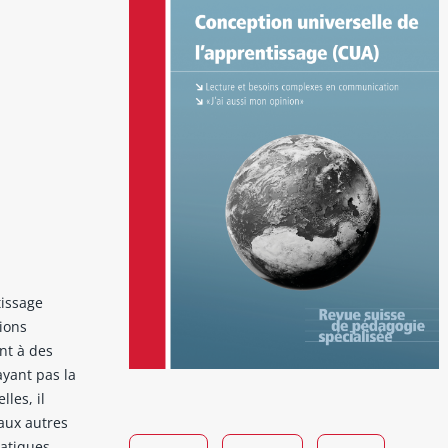
tissage
tions
nt à des
ayant pas la
les, il
 aux autres
ratiques