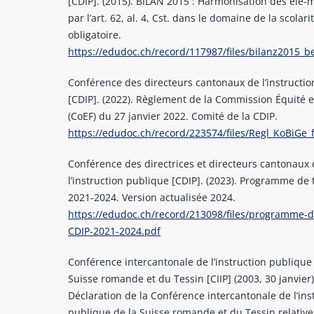
[CDIP]. (2015). BILAN 2015 : Harmonisation des élé-
par l’art. 62, al. 4, Cst. dans le domaine de la scolari
obligatoire.
https://edudoc.ch/record/117987/files/bilanz2015_be
Conférence des directeurs cantonaux de l’instructi
[CDIP]. (2022). Règlement de la Commission Équité e
(CoEF) du 27 janvier 2022. Comité de la CDIP.
https://edudoc.ch/record/223574/files/Regl_KoBiGe_
Conférence des directrices et directeurs cantonaux
l’instruction publique [CDIP]. (2023). Programme de t
2021-2024. Version actualisée 2024.
https://edudoc.ch/record/213098/files/programme-de
CDIP-2021-2024.pdf
Conférence intercantonale de l’instruction publique
Suisse romande et du Tessin [CIIP] (2003, 30 janvier)
Déclaration de la Conférence intercantonale de l’ins
publique de la Suisse romande et du Tessin relative 