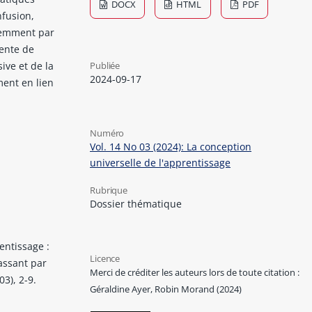
DOCX
HTML
PDF
nfusion,
éremment par
tente de
Publiée
sive et de la
2024-09-17
ment en lien
Numéro
Vol. 14 No 03 (2024): La conception
universelle de l'apprentissage
Rubrique
Dossier thématique
entissage :
Licence
assant par
Merci de créditer les auteurs lors de toute citation :
3), 2-9.
Géraldine Ayer, Robin Morand (2024)