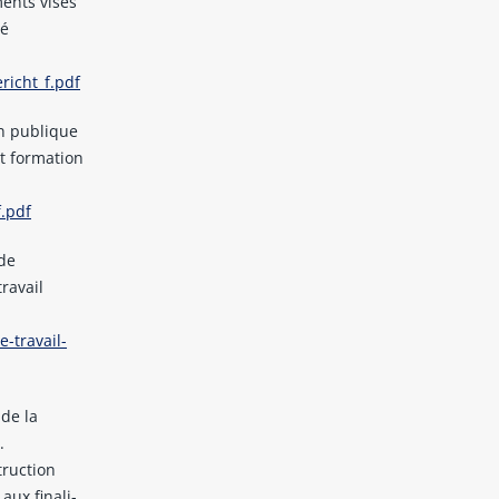
ments visés
té
richt_f.pdf
on publique
t formation
f.pdf
 de
ravail
-travail-
 de la
.
truction
aux finali-