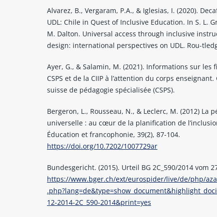
Alvarez, B., Vergaram, P.A., & Iglesias, I. (2020). Dec
UDL: Chile in Quest of Inclusive Education. In S. L. 
M. Dalton. Universal access through inclusive instru
design: international perspectives on UDL. Rou-tled
Ayer, G., & Salamin, M. (2021). Informations sur les 
CSPS et de la CIIP à l’attention du corps enseignant.
suisse de pédagogie spécialisée (CSPS).
Bergeron, L., Rousseau, N., & Leclerc, M. (2012) La 
universelle : au cœur de la planification de l’inclusio
Éducation et francophonie, 39(2), 87-104.
https://doi.org/10.7202/1007729ar
Bundesgericht. (2015). Urteil BG 2C_590/2014 vom 2
https://www.bger.ch/ext/eurospider/live/de/php/aza
.php?lang=de&type=show_document&highlight_doci
12-2014-2C_590-2014&print=yes