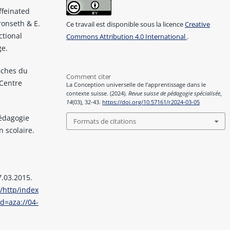
affeinated
Gronseth & E.
Ce travail est disponible sous la licence
Creative
ctional
Commons Attribution 4.0 International
.
ge.
fiches du
Comment citer
 Centre
La Conception universelle de l’apprentissage dans le
contexte suisse. (2024).
Revue suisse de pédagogie spécialisée
,
14
(03), 32-43.
https://doi.org/10.57161/r2024-03-05
pédagogie
Formats de citations
n scolaire.
7.03.2015.
/http/index
d=aza://04-