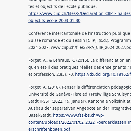
tés et objectifs de l'école publique.
https://www.ciip.ch/files/8/Declaration_CIIP_Finalites
objectifs_ecole_2003-01-30
Conférence intercantonale de l’instruction publique
Suisse romande et du Tessin [CIIP]. (s.d.). Programme
2024-2027. www.ciip.ch/files/8/PA_CIIP_2024-2027.p
Forget, A., & Lehraus, K. (2015). La différenciation en
qu’en est-il des pratiques réelles des enseignants ?
et profession, 23(3), 70.
https://dx.doi.org/10.18162/
Forget, A. (2018). Penser la différenciation pédagogi
Université de Genève (1ère éd.) Freiwillige Schulsyn
Stadt [FSS]. (2022, 19. Januar). Kantonale Volksinitia
Ausbau der separativen Angebote an der integrativ
Basel-Stadt.
https://www.fss-bs.ch/wp-
content/uploads/2022/01/02_2022_Foerderklassen_In
erschriftenbogen.pdf