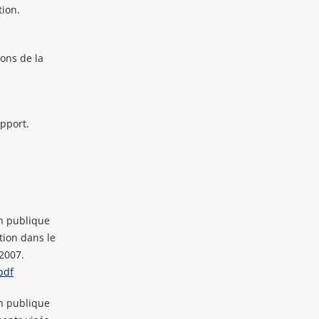
tion.
ions de la
upport.
on publique
ation dans le
2007.
pdf
on publique