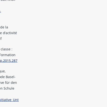
-
 de la
 d’activité
df
 classe :
 Formation
fp.2015.287
que,
ode Basel-
tive für den
en Schule
itiative_Unt