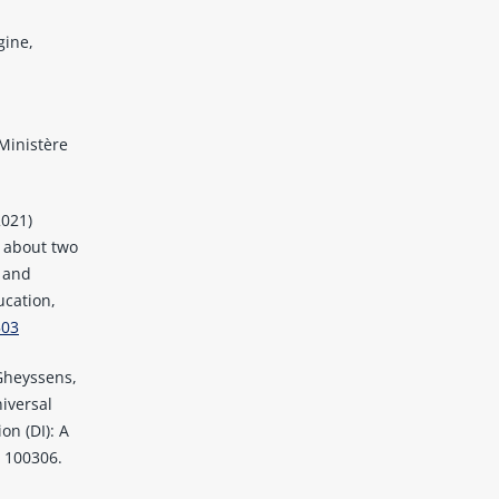
gine,
 Ministère
2021)
s about two
g and
ucation,
503
 Gheyssens,
niversal
on (DI): A
, 100306.