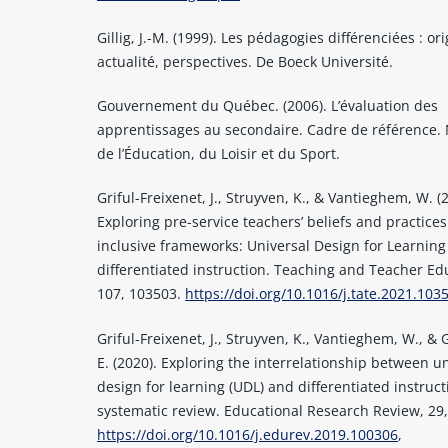
Gillig, J.-M. (1999). Les pédagogies différenciées : ori
actualité, perspectives. De Boeck Université.
Gouvernement du Québec. (2006). L’évaluation des
apprentissages au secondaire. Cadre de référence.
de l’Éducation, du Loisir et du Sport.
Griful-Freixenet, J., Struyven, K., & Vantieghem, W. (
Exploring pre-service teachers’ beliefs and practice
inclusive frameworks: Universal Design for Learnin
differentiated instruction. Teaching and Teacher Ed
107, 103503.
https://doi.org/10.1016/j.tate.2021.103
Griful-Freixenet, J., Struyven, K., Vantieghem, W., &
E. (2020). Exploring the interrelationship between u
design for learning (UDL) and differentiated instructi
systematic review. Educational Research Review, 29
https://doi.org/10.1016/j.edurev.2019.100306
,