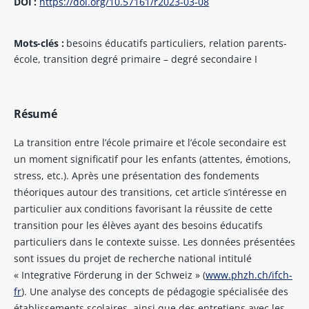
DOI :
https://doi.org/10.57161/r2023-03-08
Mots-clés :
besoins éducatifs particuliers, relation parents-
école, transition degré primaire – degré secondaire I
Résumé
La transition entre l’école primaire et l’école secondaire est
un moment significatif pour les enfants (attentes, émotions,
stress, etc.). Après une présentation des fondements
théoriques autour des transitions, cet article s’intéresse en
particulier aux conditions favorisant la réussite de cette
transition pour les élèves ayant des besoins éducatifs
particuliers dans le contexte suisse. Les données présentées
sont issues du projet de recherche national intitulé
« Integrative Förderung in der Schweiz » (
www.phzh.ch/ifch-
fr
). Une analyse des concepts de pédagogie spécialisée des
établissements scolaires, ainsi que des entretiens avec les