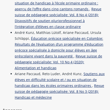
situation de handicap à l’école primaire ordinaire :
aperçu de l’offre dans cinq cantons romands
,
Revue
suisse de pédagogie spécialisée: Vol. 8 No 4 (2018):
Dispositifs de soutien pluriprofessionnel à
l’intégration d’élèves en classe ordinaire
André Kunz, Matthias Lütolf, Ariane Paccaud, Ursula
Schläppi,
Éducation précoce spécialisée en Colombie:
Résultats de l’évaluation d’un programme d’éducation
précoce spécialisée à domicile pour élèves en âge
préscolaire vivant dans la pauvreté
,
Revue suisse de
pédagogie spécialisée: Vol. 10 No 4 (2020):
Alimentation et handicap
Ariane Paccaud, Reto Luder, André Kunz,
Soutiens aux
élèves en difficulté scolaire et / ou en situation de
handicap dans les écoles primaires ordinaires
,
Revue
suisse de pédagogie spécialisée: Vol. 8 No 3 (2018):
Handicap et médecine