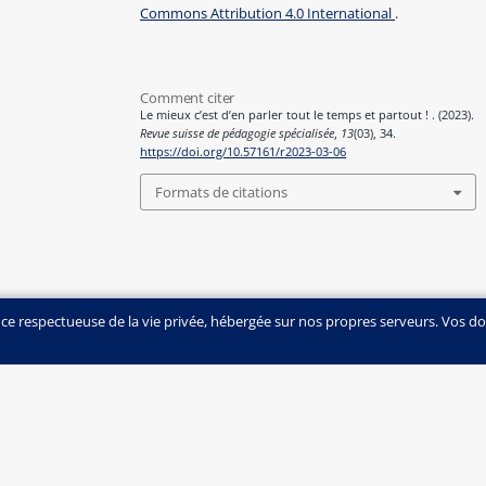
Commons Attribution 4.0 International
.
Comment citer
Le mieux c’est d’en parler tout le temps et partout ! . (2023).
Revue suisse de pédagogie spécialisée
,
13
(03), 34.
https://doi.org/10.57161/r2023-03-06
Formats de citations
nce respectueuse de la vie privée, hébergée sur nos propres serveurs. Vos d
eichergasse 6 | Case postale | CH-3001 Berne