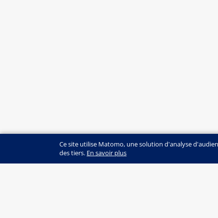
Ce site utilise Matomo, une solution d'analyse d'audie
des tiers.
En savoir plus
© SZH/CSPS
+41 (0)31 320 16 60
edition@szh.ch
ISSN : 2813-4915
EDITION SZH/CSPS | Maison des cantons | Sp