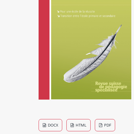
DOCX
HTML
PDF