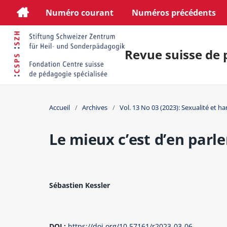
Numéro courant
Numéros précédents
Revue suisse de 
Accueil
/
Archives
/
Vol. 13 No 03 (2023): Sexualité et h
Le mieux c’est d’en parle
Sébastien Kessler
DOI :
https://doi.org/10.57161/r2023-03-06