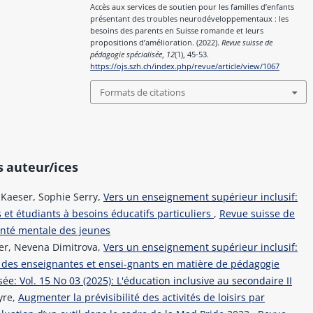
Accès aux services de soutien pour les familles d’enfants
présentant des troubles neurodéveloppementaux : les
besoins des parents en Suisse romande et leurs
propositions d’amélioration. (2022).
Revue suisse de
pédagogie spécialisée
,
12
(1), 45-53.
https://ojs.szh.ch/index.php/revue/article/view/1067
Formats de citations
s auteur/ices
-Kaeser, Sophie Serry,
Vers un enseignement supérieur inclusif:
s et étudiants à besoins éducatifs particuliers
,
Revue suisse de
Santé mentale des jeunes
ser, Nevena Dimitrova,
Vers un enseignement supérieur inclusif:
s des enseignantes et ensei-gnants en matière de pédagogie
e: Vol. 15 No 03 (2025): L'éducation inclusive au secondaire II
yre,
Augmenter la prévisibilité des activités de loisirs par