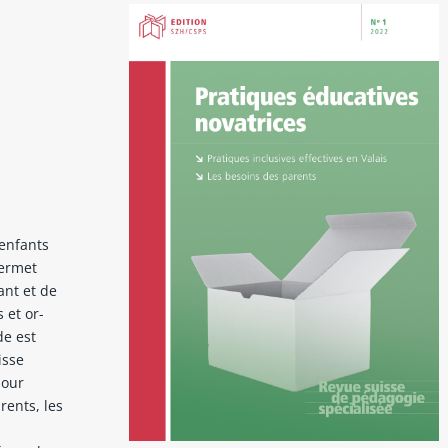
’enfants
ermet
ant et de
 et or-
de est
isse
pour
rents, les