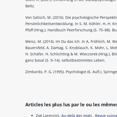
Beltz.
Von Salisch, M. (2016). Die psychologische Perspekti
Persönlichkeitsentwicklung. In S. M. Köhler, H.-H. K
Pfaff (Hrsg.), Handbuch Peerforschung (S. 75–88). Bu
Weisz, M. (2014). Im Du das Ich. In A. Fröhlich, M. We
Bauersfeld, A. Damag, S. Knoblauch, K. Mohr, L. Mohr
H. Schäfer, H. Schlichting & M. Wieczorek (Hrsg.), Bi
ganz basal (S. 9–14). selbstbestimmtes Leben.
Zimbardo, P. G. (1995). Psychologie (6. Aufl.). Springe
Articles les plus lus par le ou les même
Zoé Lorenzini,
Au-delà des mots
,
Revue suisse