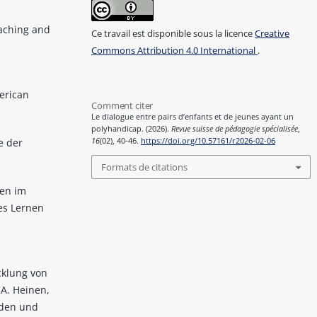
aching and
Ce travail est disponible sous la licence
Creative
Commons Attribution 4.0 International
.
merican
Comment citer
Le dialogue entre pairs d’enfants et de jeunes ayant un
polyhandicap. (2026).
Revue suisse de pédagogie spécialisée
,
16
(02), 40-46.
https://doi.org/10.57161/r2026-02-06
e der
Formats de citations
nen im
les Lernen
klung von
A. Heinen,
nden und