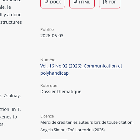
DOCX
HTML
PDF
le, le
Il y a donc
structures
Publiée
2026-06-03
Numéro
Vol. 16 No 02 (2026): Communication et
polyhandicap
Rubrique
Dossier thématique
. Zsolnay.
tion. In T.
Licence
genes to
Merci de créditer les auteurs lors de toute citation :
ss.
Angela Simon; Zoé Lorenzini (2026)