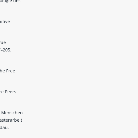
ologie des
itive
vue
7–205.
The Free
re Peers.
ei Menschen
asterarbeit
ndau.