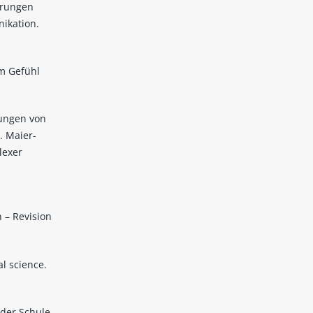
örungen
ikation.
em Gefühl
hungen von
. Maier-
lexer
 – Revision
al science.
 der Schule.