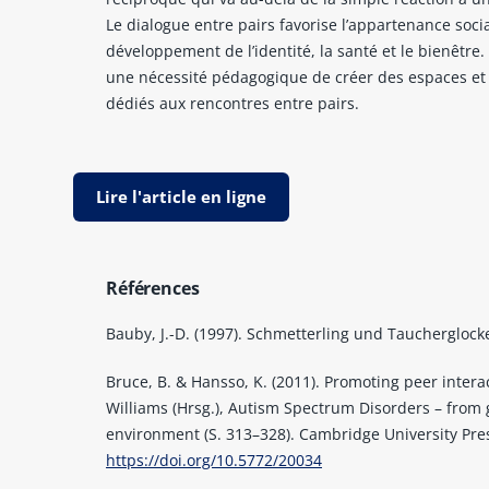
Le dialogue entre pairs favorise l’appartenance socia
développement de l’identité, la santé et le bienêtre. 
une nécessité pédagogique de créer des espaces et 
dédiés aux rencontres entre pairs.
Lire l'article en ligne
Références
Bauby, J.-D. (1997). Schmetterling und Taucherglocke
Bruce, B. & Hansso, K. (2011). Promoting peer interac
Williams (Hrsg.), Autism Spectrum Disorders – from 
environment (S. 313–328). Cambridge University Pre
https://doi.org/10.5772/20034