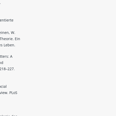
.
entierte
einen, W.
Theorie. Ein
es Leben.
tters: A
nd
 218–227.
ocial
view. PLoS