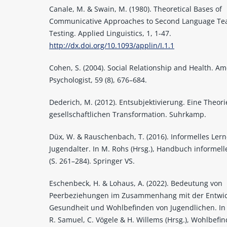
Canale, M. & Swain, M. (1980). Theoretical Bases of
Communicative Approaches to Second Language Te
Testing. Applied Linguistics, 1, 1-47.
http://dx.doi.org/10.1093/applin/I.1.1
Cohen, S. (2004). Social Relationship and Health. A
Psychologist, 59 (8), 676–684.
Dederich, M. (2012). Entsubjektivierung. Eine Theori
gesellschaftlichen Transformation. Suhrkamp.
Düx, W. & Rauschenbach, T. (2016). Informelles Ler
Jugendalter. In M. Rohs (Hrsg.), Handbuch informel
(S. 261–284). Springer VS.
Eschenbeck, H. & Lohaus, A. (2022). Bedeutung von
Peerbeziehungen im Zusammenhang mit der Entwic
Gesundheit und Wohlbefinden von Jugendlichen. In 
R. Samuel, C. Vögele & H. Willems (Hrsg.), Wohlbefi