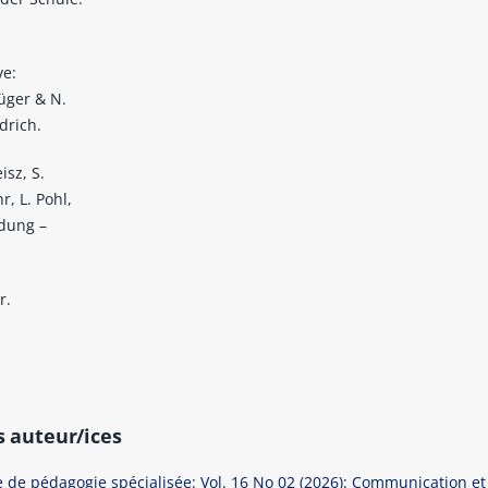
ve:
rüger & N.
drich.
isz, S.
, L. Pohl,
ldung –
r.
s auteur/ices
 de pédagogie spécialisée: Vol. 16 No 02 (2026): Communication et