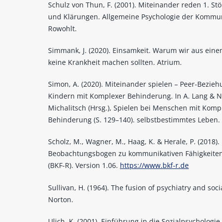
Schulz von Thun, F. (2001). Miteinander reden 1. St
und Klärungen. Allgemeine Psychologie der Kommun
Rowohlt.
Simmank, J. (2020). Einsamkeit. Warum wir aus ein
keine Krankheit machen sollten. Atrium.
Simon, A. (2020). Miteinander spielen – Peer-Bezie
Kindern mit Komplexer Behinderung. In A. Lang & N
Michalitsch (Hrsg.), Spielen bei Menschen mit Komp
Behinderung (S. 129–140). selbstbestimmtes Leben.
Scholz, M., Wagner, M., Haag, K. & Herale, P. (2018).
Beobachtungsbogen zu kommunikativen Fähigkeiten
(BKF-R). Version 1.06.
https://www.bkf-r.de
Sullivan, H. (1964). The fusion of psychiatry and soci
Norton.
Ulich, K. (2001). Einführung in die Sozialpsychologie