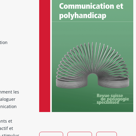
tion
omment les
ialoguer
nication
ants et
ctif et
n stimulus.