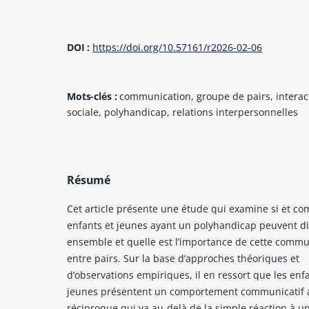
DOI :
https://doi.org/10.57161/r2026-02-06
Mots-clés :
communication, groupe de pairs, interac
sociale, polyhandicap, relations interpersonnelles
Résumé
Cet article présente une étude qui examine si et c
enfants et jeunes ayant un polyhandicap peuvent d
ensemble et quelle est l’importance de cette commu
entre pairs. Sur la base d’approches théoriques et
d’observations empiriques, il en ressort que les enf
jeunes présentent un comportement communicatif a
réciproque qui va au-delà de la simple réaction à u