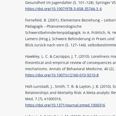
Gesundheit im Jugendalter (S. 101–128). Springer VS
https://doi.org/10.1007/978-3-658-35744-3_6
Fornefeld, B. (2001). Elementare Beziehung – Leibori
Pädagogik – Phänomenologische
Schwerstbehindertenpädagogik. In A. Fröhlich, N. H
Lamers (Hrsg.), Schwere Behinderung in Praxis und 
Blick zurück nach vorn (S. 127–144). selbstbestimmt
Hawkley, L. C. & Cacioppo, J. T. (2010). Loneliness ma
theoretical and empirical review of consequences a
mechanisms. Annals of Behavioral Medicine, 40 (2),
https://doi.org/10.1007/s12160-010-9210-8
Holt-Lunstadt, J., Smith, T. B. & Layton, J. B. (2010). S
Relationships and Mortality Risk: A Meta-analytic Re
Med, 7 (7), e1000316.
https://doi.org/10.1371/journal.pmed.1000316