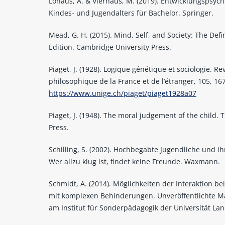
Lohaus, A. & Vierhaus, M. (2019). Entwicklungspsych
Kindes- und Jugendalters für Bachelor. Springer.
Mead, G. H. (2015). Mind, Self, and Society: The Defin
Edition. Cambridge University Press.
Piaget, J. (1928). Logique génétique et sociologie. Re
philosophique de la France et de l’étranger, 105, 16
https://www.unige.ch/piaget/piaget1928a07
Piaget, J. (1948). The moral judgement of the child. 
Press.
Schilling, S. (2002). Hochbegabte Jugendliche und ih
Wer allzu klug ist, findet keine Freunde. Waxmann.
Schmidt, A. (2014). Möglichkeiten der Interaktion b
mit komplexen Behinderungen. Unveröffentlichte M
am Institut für Sonderpädagogik der Universität La