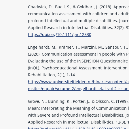
Chadwick, D., Buell, S., & Goldbart, J. (2018). Approa
communication assessment with children and adult
profound intellectual and multiple disabilities. Journ
Applied Research in Intellectual Disabilities, 32(2), 
https://doi.org/10.1111/jar.12530
Engelhardt, M., Krämer, T., Marzini, M., Sansour, T., 
(2020). Communication assessment in people with 
Evaluating the use of the INSENSION Questionnaire
(InQL). Psychoeducational Assessment, Intervention
Rehabilitation, 2(1), 1-14.
https://www.universiteitleiden.nl/binaries/content/a
msites/enpair/volume-2/engelhardt_etal_vol-2_issue
Grove, N., Bunning, K., Porter, J., & Olsson, C. (1999)
Mean: Interpreting the Meaning of Communication 
with Severe and Profound Intellectual Disabilities. J
Applied Research in Intellectual Disabili-ties, 12(3), 
https://doi.org/10.1111/j.1468-3148.1999.tb00076.x