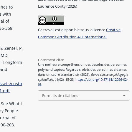
Laurence Conty (2026)
ches to
s with
al of
336-358.
Ce travail est disponible sous la licence
Creative
Commons Attribution 4.0 International
.
& Zentel, P.
PIMD.
Comment citer
 – Longform
Une meilleure compréhension des besoins des personnes
 and
polyhandicapées: Regards croisés des personnes aidantes
dans un cadre standardisé. (2026).
Revue suisse de pédagogie
spécialisée
,
16
(02), 15-23.
https://doi.org/10.57161/r2026-02-
ssets/custo
03
1.pdf
Formats de citations
. See What I
by People
ournal of
190-203.