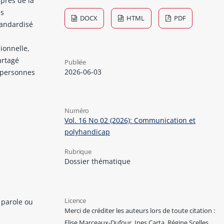
près de la
ns
DOCX
HTML
PDF
tandardisé
sionnelle,
artagé
Publiée
2026-06-03
 personnes
Numéro
Vol. 16 No 02 (2026): Communication et
polyhandicap
Rubrique
Dossier thématique
Licence
 parole ou
Merci de créditer les auteurs lors de toute citation :
Elise Marceaux-Dufour, Ines Carta, Régine Scelles,