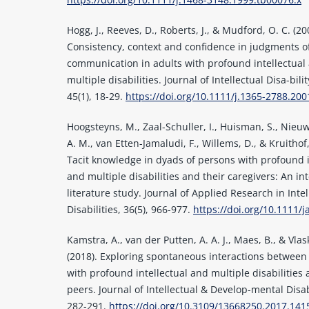
Hogg, J., Reeves, D., Roberts, J., & Mudford, O. C. (20
Consistency, context and confidence in judgments of
communication in adults with profound intellectual
multiple disabilities. Journal of Intellectual Disa-bili
45(1), 18-29.
https://doi.org/10.1111/j.1365-2788.200
Hoogsteyns, M., Zaal-Schuller, I., Huisman, S., Nieu
A. M., van Etten-Jamaludi, F., Willems, D., & Kruithof,
Tacit knowledge in dyads of persons with profound i
and multiple disabilities and their caregivers: An in
literature study. Journal of Applied Research in Intel
Disabilities, 36(5), 966-977.
https://doi.org/10.1111/j
Kamstra, A., van der Putten, A. A. J., Maes, B., & Vla
(2018). Exploring spontaneous interactions between
with profound intellectual and multiple disabilities 
peers. Journal of Intellectual & Develop-mental Disabi
282-291.
https://doi.org/10.3109/13668250.2017.141