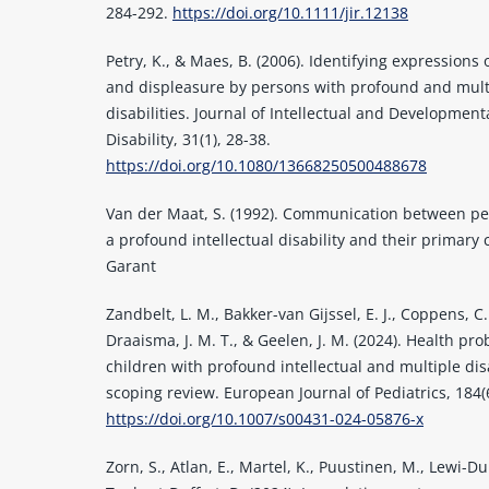
284-292.
https://doi.org/10.1111/jir.12138
Petry, K., & Maes, B. (2006). Identifying expressions 
and displeasure by persons with profound and mult
disabilities. Journal of Intellectual and Development
Disability, 31(1), 28-38.
https://doi.org/10.1080/13668250500488678
Van der Maat, S. (1992). Communication between pe
a profound intellectual disability and their primary 
Garant
Zandbelt, L. M., Bakker-van Gijssel, E. J., Coppens, C.
Draaisma, J. M. T., & Geelen, J. M. (2024). Health pr
children with profound intellectual and multiple disa
scoping review. European Journal of Pediatrics, 184(6
https://doi.org/10.1007/s00431-024-05876-x
Zorn, S., Atlan, E., Martel, K., Puustinen, M., Lewi-D