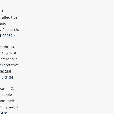
01).
 affec-tive
 and
ty Research,
1.00289.x
wenhuijse,
 K. (2023).
ntellectual
terpretative
lectual
ar.13134
skamp, C.
 people
and their
lity, 44(3),
5428