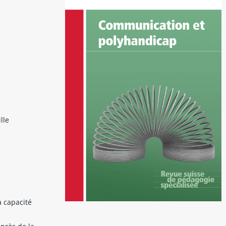
lle
a capacité