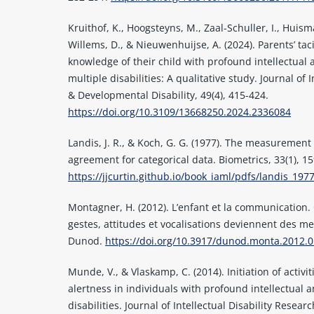
Kruithof, K., Hoogsteyns, M., Zaal-Schuller, I., Huism
Willems, D., & Nieuwenhuijse, A. (2024). Parents’ taci
knowledge of their child with profound intellectual 
multiple disabilities: A qualitative study. Journal of I
& Developmental Disability, 49(4), 415-424.
https://doi.org/10.3109/13668250.2024.2336084
Landis, J. R., & Koch, G. G. (1977). The measurement
agreement for categorical data. Biometrics, 33(1), 1
https://jjcurtin.github.io/book_iaml/pdfs/landis_19
Montagner, H. (2012). L’enfant et la communicatio
gestes, attitudes et vocalisations deviennent des m
Dunod.
https://doi.org/10.3917/dunod.monta.2012.0
Munde, V., & Vlaskamp, C. (2014). Initiation of activi
alertness in individuals with profound intellectual 
disabilities. Journal of Intellectual Disability Researc