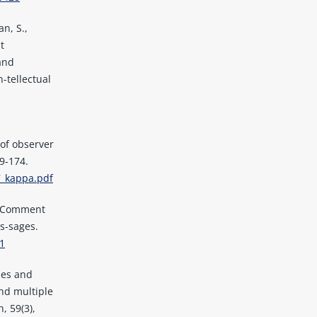
an, S.,
t
and
n-tellectual
 of observer
59-174.
77_kappa.pdf
n. Comment
es-sages.
1
ties and
and multiple
h, 59(3),