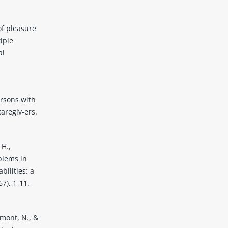
of pleasure
iple
al
rsons with
caregiv-ers.
 H.,
oblems in
bilities: a
7), 1-11.
umont, N., &