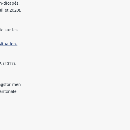
an-dicapés,
illet 2020).
te sur les
ituation-
. (2017).
ngsfor-men
kantonale