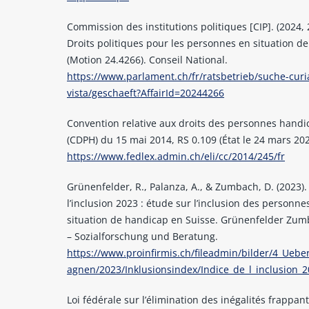
Commission des institutions politiques [CIP]. (2024, 
Droits politiques pour les personnes en situation d
(Motion 24.4266). Conseil National.
https://www.parlament.ch/fr/ratsbetrieb/suche-curi
vista/geschaeft?AffairId=20244266
Convention relative aux droits des personnes hand
(CDPH) du 15 mai 2014, RS 0.109 (État le 24 mars 202
https://www.fedlex.admin.ch/eli/cc/2014/245/fr
Grünenfelder, R., Palanza, A., & Zumbach, D. (2023).
l’inclusion 2023 : étude sur l’inclusion des personne
situation de handicap en Suisse. Grünenfelder Z
– Sozialforschung und Beratung.
https://www.proinfirmis.ch/fileadmin/bilder/4_Ueb
agnen/2023/Inklusionsindex/Indice_de_l_inclusion_2
Loi fédérale sur l’élimination des inégalités frappant