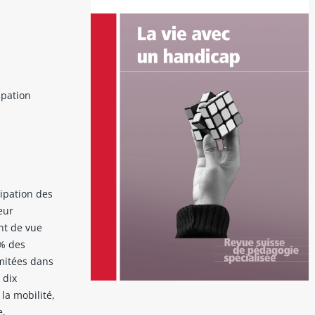
ipation
cipation des
eur
nt de vue
 % des
mitées dans
 dix
 la mobilité,
e,