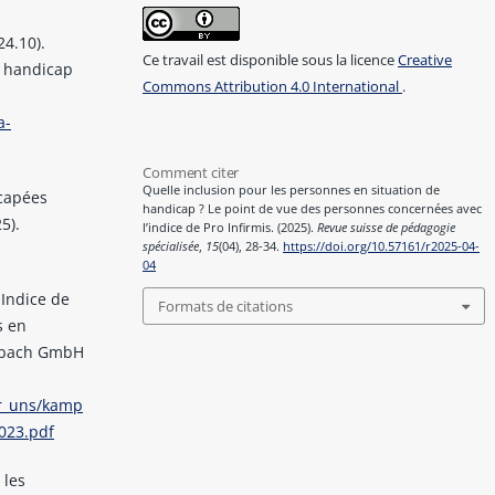
24.10).
Ce travail est disponible sous la licence
Creative
e handicap
Commons Attribution 4.0 International
.
a-
Comment citer
Quelle inclusion pour les personnes en situation de
icapées
handicap ? Le point de vue des personnes concernées avec
5).
l’indice de Pro Infirmis. (2025).
Revue suisse de pédagogie
spécialisée
,
15
(04), 28-34.
https://doi.org/10.57161/r2025-04-
04
 Indice de
Formats de citations
s en
umbach GmbH
er_uns/kamp
023.pdf
 les