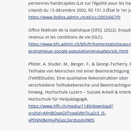
personnes handicapées (Loi sur l’égalité pour les h
LHand) du 13 décembre 2002, RS 151.3 (État le 1er ju
https://www.fedlex.admin.ch/eli/cc/2003/667/fr
Office fédérale de la statistique [OFS]. (2022). Enquê
revenus et les conditions de vie (SILC).
https://www.bfs.admin.ch/bfs/fr/home/statistiques/s
economique-sociale-population/enquetes/silc.html
Pfister, A. Studer, M., Berger, F., & Georgi-Tscherry, P
Teilhabe von Menschen mit einer Beeinträchtigung
(TeMBStudie). Eine qualitative Rekonstruktion über
verschiedene Teilhabebereiche und Beeinträchtigu
hinweg. Hochschule Luzern – Soziale Arbeit & Inter
Hochschule für Heilpädagogik.
https://www.hfh.ch/media/1149/download?
srsltid=AfmBOoqGVTnxx6Vbt7iLaZcS_jS-
vPENNJBeHJuP6GqL3ordspqUIWIS