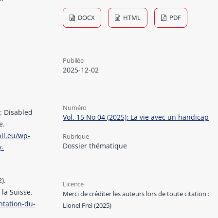
DOCX
HTML
PDF
Publiée
2025-12-02
Numéro
: Disabled
Vol. 15 No 04 (2025): La vie avec un handicap
e.
nil.eu/wp-
Rubrique
Dossier thématique
y-
).
Licence
 la Suisse.
Merci de créditer les auteurs lors de toute citation :
ntation-du-
Lionel Frei (2025)