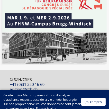
© SZH/CSPS
+41 (0)31 320 16 60
edition@szh.ch
ISSN : 2813-4915
Ce site utilise Matomo, une solution d'analyse
EDITION SZH/CSPS | Maison des cantons |
d'audience respectueuse de la vie privée, hébergée
J'ai compris
Speichergasse 6 | Case postale | CH-3001 Berne
sur nos propres serveurs. Vos données ne sont jamais
transmises à des tiers.
En savoir plus