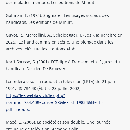
des malades mentaux. Les éditions de Minuit.
Goffman, E. (1975). Stigmate : Les usages sociaux des
handicaps. Les éditions de Minuit.
Guyot, R., Marcellini, A., Scheidegger, J. (Eds.). (à paraitre en
2025). Le handicap mis en scène. Une plongée dans les
archives télévisuelles. Éditions Alphil.
Korff-Sausse, S. (2001). D’Œdipe à Frankenstein. Figures du
handicap. Desclée De Brouwer.
Loi fédérale sur la radio et la télévision (LRTV) du 21 juin
1991, RS 784.40 (État le 23 juillet 2002).
https://lex.weblaw.ch/lex.php?
norm_id=784.40&source=SR&lex_id=19834&file=fr-
pdf_file_a.pdf
Macé, E. (2006). La société et son double. Une journée
ordinaire de télévision. Armand Colin