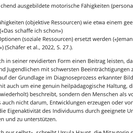
ichend ausgebildete motorische Fähigkeiten (persona
higkeiten (objektive Ressourcen) wie etwa einem gee
«Das schaffe ich schon»)
Optionen (soziale Ressourcen) ersetzt werden («Jema
) (Schäfer et al., 2022, S. 27.).
 in seiner revidierten Form einen Beitrag leisten, d
d Jugendlichen mit schwersten Beeinträchtigungen z
 auf der Grundlage im Diagnoseprozess erkannter Bi
it auch um eine genuin heilpädagogische Haltung, d
wiederholt) beschreibt, sondern den Menschen als vo
s auch nicht darum, Entwicklungen erzeugen oder von
ie Eigenaktivität des Individuums durch geeignete 
n und zu unterstützen.
 nur selbst», schreibt Ursula Haupt, die Mitautorin 