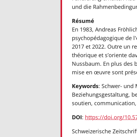
und die Rahmenbedingung
Résumé
En 1983, Andreas Fröhlich
psychopédagogique de l'en
2017 et 2022. Outre un r
théorique et s’oriente da
Nussbaum. En plus des bas
mise en œuvre sont prés
Keywords
: Schwer- und
Beziehungsgestaltung, be
soutien, communication, tr
DOI
:
https://doi.org/10.
Schweizerische Zeitschrif