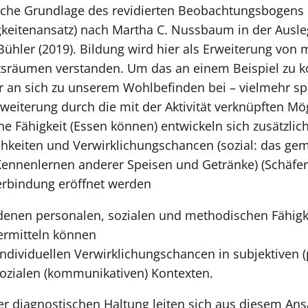
sche Grundlage des revidierten Beobachtungsbogens 
keitenansatz) nach Martha C. Nussbaum in der Ausle
hler (2019). Bildung wird hier als Erweiterung von mi
räumen verstanden. Um das an einem Beispiel zu konk
ur an sich zu unserem Wohlbefinden bei – vielmehr s
weiterung durch die mit der Aktivität verknüpften Mög
e Fähigkeit (Essen können) entwickeln sich zusätzlich
lichkeiten und Verwirklichungschancen (sozial: das g
Kennenlernen anderer Speisen und Getränke) (Schäfer et 
Verbindung eröffnet werden
enen personalen, sozialen und methodischen Fähigke
rmitteln können
ndividuellen Verwirklichungschancen in subjektiven (
ozialen (kommunikativen) Kontexten.
r diagnostischen Haltung leiten sich aus diesem Ansa