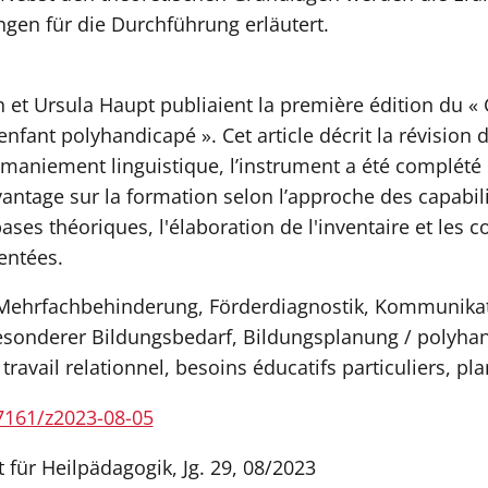
en für die Durchführung erläutert.
 et Ursula Haupt publiaient la première édition du «
fant polyhandicapé ». Cet article décrit la révision d
emaniement linguistique, l’instrument a été complét
vantage sur la formation selon l’approche des capabil
es théoriques, l'élaboration de l'inventaire et les c
entées.
 Mehrfachbehinderung, Förderdiagnostik, Kommunikat
sonderer Bildungsbedarf, Bildungsplanung / polyhan
avail relationnel, besoins éducatifs particuliers, pla
57161/z2023-08-05
t für Heilpädagogik, Jg. 29, 08/2023