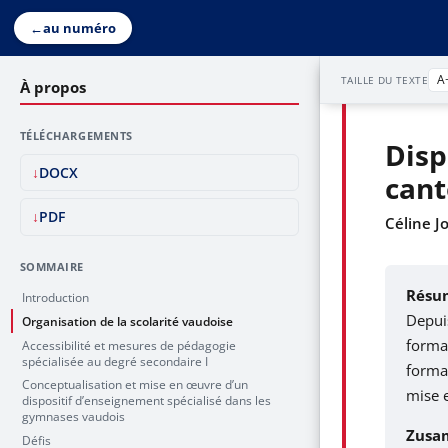
←
au numéro
A
TAILLE DU TEXTE
À propos
TÉLÉCHARGEMENTS
Disp
DOCX
cant
PDF
Céline J
SOMMAIRE
Résu
Introduction
Depui
Organisation de la scolarité vaudoise
format
Accessibilité et mesures de pédagogie
spécialisée au degré secondaire I
format
Conceptualisation et mise en œuvre d’un
mise e
dispositif d’enseignement spécialisé dans les
gymnases vaudois
Zusa
Défis