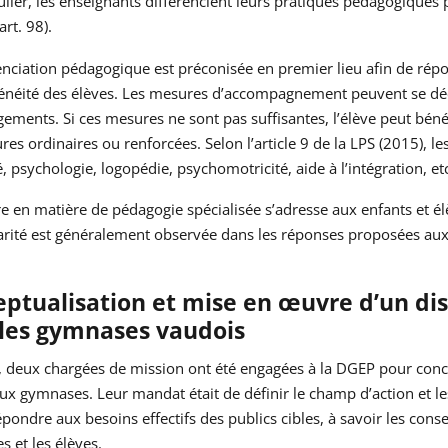
ulier, les enseignants différencient leurs pratiques pédagogiques
art. 98).
enciation pédagogique est préconisée en premier lieu afin de répon
généité des élèves. Les mesures d’accompagnement peuvent se dé
ments. Si ces mesures ne sont pas suffisantes, l’élève peut bénéf
es ordinaires ou renforcées. Selon l’article 9 de la LPS (2015), l
é, psychologie, logopédie, psychomotricité, aide à l’intégration, etc
re en matière de pédagogie spécialisée s’adresse aux enfants et él
rité est généralement observée dans les réponses proposées aux é
ptualisation et mise en œuvre d’un dis
les gymnases vaudois
 deux chargées de mission ont été engagées à la DGEP pour conce
ux gymnases. Leur mandat était de définir le champ d’action et le
épondre aux besoins effectifs des publics cibles, à savoir les conse
s et les élèves.