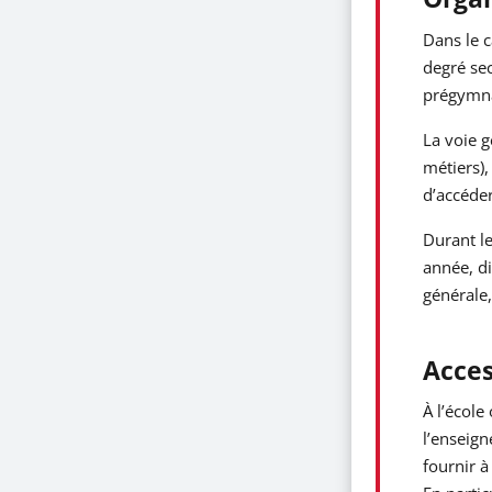
Dans le c
degré sec
prégymnas
La voie g
métiers),
d’accéder
Durant le
année, di
générale,
Acces
À l’école
l’enseign
fournir à