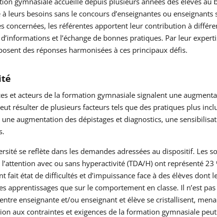
ion gymnasiale accueille depuis plusieurs années des élèves au b
à leurs besoins sans le concours d’enseignantes ou enseignants sp
 concernées, les référentes apportent leur contribution à différen
 d’informations et l’échange de bonnes pratiques. Par leur experti
posent des réponses harmonisées à ces principaux défis.
ité
ces et acteurs de la formation gymnasiale signalent une augmentati
eut résulter de plusieurs facteurs tels que des pratiques plus inclus
 une augmentation des dépistages et diagnostics, une sensibilisa
s.
ersité se reflète dans les demandes adressées au dispositif. Les s
e l’attention avec ou sans hyperactivité (TDA/H) ont représenté 2
t fait état de difficultés et d’impuissance face à des élèves dont
les apprentissages que sur le comportement en classe. Il n’est pa
entre enseignante et/ou enseignant et élève se cristallisent, men
ion aux contraintes et exigences de la formation gymnasiale peut 