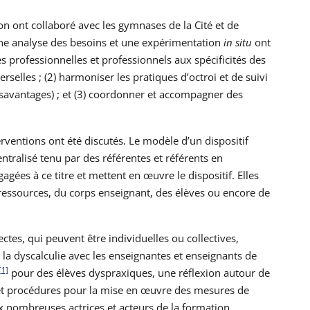
n ont collaboré avec les gymnases de la Cité et de
ne analyse des besoins et une expérimentation
in situ
ont
les professionnelles et professionnels aux spécificités des
rselles ; (2) harmoniser les pratiques d’octroi et de suivi
savantages) ; et (3) coordonner et accompagner des
erventions ont été discutés. Le modèle d’un dispositif
ntralisé tenu par des référentes et référents en
gées à ce titre et mettent en œuvre le dispositif. Elles
ressources, du corps enseignant, des élèves ou encore de
tes, qui peuvent être individuelles ou collectives,
r la dyscalculie avec les enseignantes et enseignants de
[1]
pour des élèves dyspraxiques, une réflexion autour de
us et procédures pour la mise en œuvre des mesures de
ux nombreuses actrices et acteurs de la formation