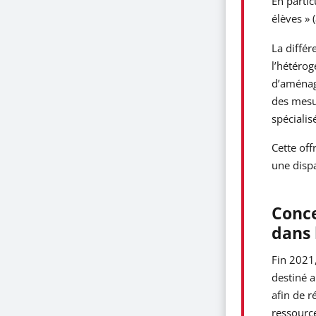
En partic
élèves » (
La différ
l’hétéro
d’aménage
des mesur
spécialis
Cette off
une dispa
Conce
dans 
Fin 2021,
destiné a
afin de r
ressource