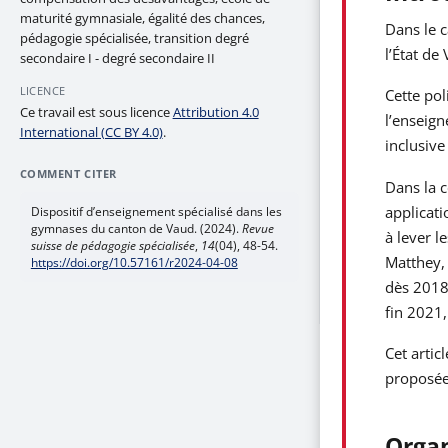
maturité gymnasiale, égalité des chances,
Dans le c
pédagogie spécialisée, transition degré
l’État de
secondaire I - degré secondaire II
LICENCE
Cette pol
Ce travail est sous licence
Attribution 4.0
l’enseign
International (CC BY 4.0)
.
inclusive
COMMENT CITER
Dans la c
applicati
Dispositif d’enseignement spécialisé dans les
gymnases du canton de Vaud. (2024).
Revue
à lever l
suisse de pédagogie spécialisée
,
14
(04), 48-54.
Matthey, 
https://doi.org/10.57161/r2024-04-08
dès 2018,
fin 2021,
Cet artic
proposées
Organ