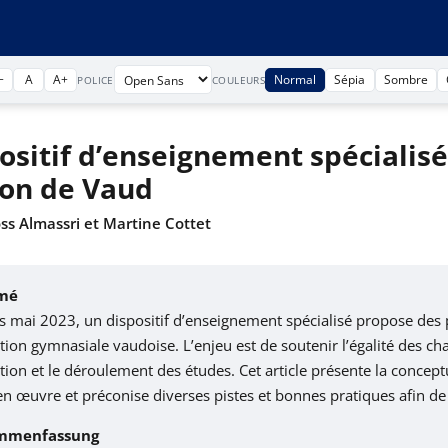
−
A
A+
Normal
Sépia
Sombre
POLICE
COULEURS
ositif d’enseignement spécialis
on de Vaud
oss Almassri et Martine Cottet
mé
s mai 2023, un dispositif d’enseignement spécialisé propose des 
ion gymnasiale vaudoise. L’enjeu est de soutenir l’égalité des cha
ion et le déroulement des études. Cet article présente la conceptu
n œuvre et préconise diverses pistes et bonnes pratiques afin de 
mmenfassung