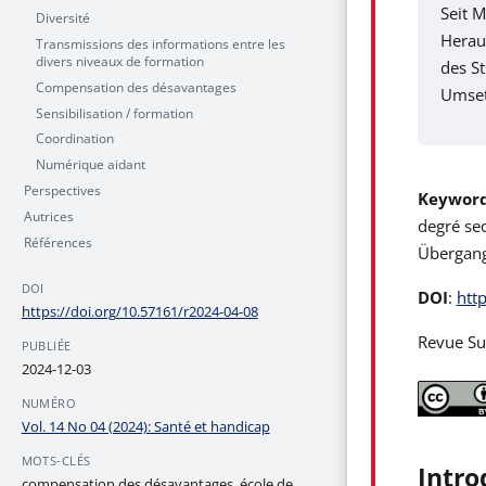
Seit 
Diversité
Heraus
Transmissions des informations entre les
divers niveaux de formation
des St
Compensation des désavantages
Umset
Sensibilisation / formation
Coordination
Numérique aidant
Perspectives
Keywor
Autrices
degré sec
Références
Übergang 
DOI
DOI
:
htt
https://doi.org/10.57161/r2024-04-08
Revue Sui
PUBLIÉE
2024-12-03
NUMÉRO
Vol. 14 No 04 (2024): Santé et handicap
MOTS-CLÉS
Intro
compensation des désavantages, école de