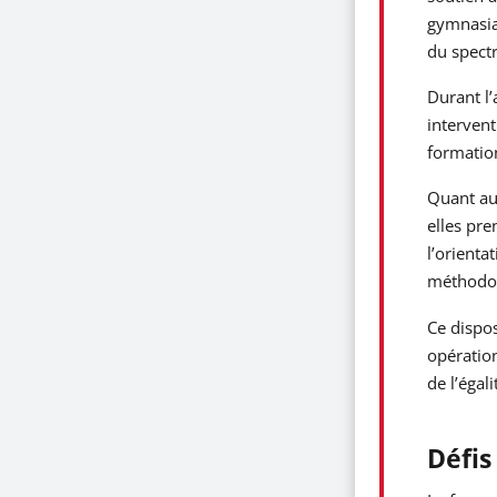
gymnasial
du spectr
Durant l’
intervent
formatio
Quant aux
elles pre
l’orienta
méthodol
Ce dispos
opération
de l’égal
Défis