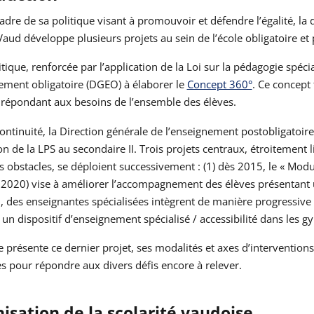
adre de sa politique visant à promouvoir et défendre l’égalité, la d
 Vaud développe plusieurs projets au sein de l’école obligatoire et 
itique, renforcée par l’application de la Loi sur la pédagogie spéci
ement obligatoire (DGEO) à élaborer le
Concept 360°
. Ce concept 
 répondant aux besoins de l’ensemble des élèves.
ontinuité, la Direction générale de l’enseignement postobligatoire
on de la LPS au secondaire II. Trois projets centraux, étroitemen
es obstacles, se déploient successivement : (1) dès 2015, le « Modu
2020) vise à améliorer l’accompagnement des élèves présentant u
 des enseignantes spécialisées intègrent de manière progressive l
 un dispositif d’enseignement spécialisé / accessibilité dans les
le présente ce dernier projet, ses modalités et axes d’interventio
 pour répondre aux divers défis encore à relever.
isation de la scolarité vaudoise