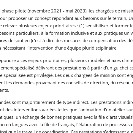
 phase pilote (novembre 2021 - mai 2023), les chargées de missio
our proposer un concept répondant aux besoins sur le terrain. U
 relever plusieurs enjeux prioritaires : (1) sensibiliser et former 
besoins particuliers, à la formation inclusive et aux pratiques unive
res de soutien (c’est-à-dire des mesures de compensation des dé
s nécessitant l’intervention d’une équipe pluridisciplinaire.
épondre à ces enjeux prioritaires, plusieurs modèles et axes d’int
ement spécialisé délivrant des prestations à partir d’un guichet ce
 spécialisée est privilégié. Les deux chargées de mission sont enga
ent les demandes provenant des conseils de direction, du réseau 
ents.
des sont majoritairement de type indirect. Les prestations indirec
t des interventions variées telles que l’animation d’un atelier su
ques, un échange de bonnes pratiques avec la file d’arts visuels
ion en langues avec la file de français, l’élaboration de process
insi que le travail de coordination. Ces prestations s’adressent a