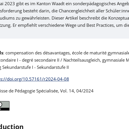
Mai 2023 gibt es im Kanton Waadt ein sonderpädagogisches Angeb
forderung besteht darin, die Chancengleichheit aller Schüler:in
udiums zu gewährleisten. Dieser Artikel beschreibt die Konzeptua
zung. Er empfiehlt verschiedene Wege und Best Practices, um di
ds
: compensation des désavantages, école de maturité gymnasiale, 
ondaire I - degré secondaire II / Nachteilsausgleich, gymnasiale 
Sekundarstufe I - Sekundarstufe II
ps://doi.org/10.57161/r2024-04-08
sse de Pédagogie Spécialisée, Vol. 14, 04/2024
duction