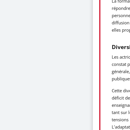
La format
répondre 
personnes
diffusion
elles pro
Divers
Les actri
constat p
générale,
publique
Cette div
déficit d
enseignan
tant sur 
tensions 
L’adaptat