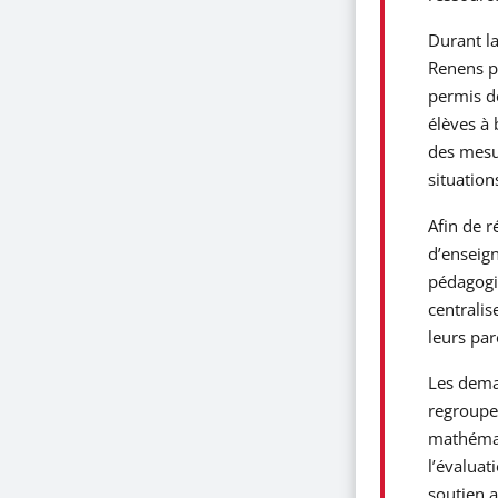
Durant la
Renens p
permis de
élèves à 
des mesu
situation
Afin de r
d’enseign
pédagogie
centralis
leurs par
Les deman
regroupen
mathémati
l’évaluat
soutien a