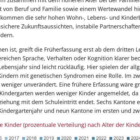
llem zusammen mit dem höheren Alter bei der Familie
it von Beruf und Familie sowie einem Wertewandel h
zu kommen die sehr hohen Wohn-, Lebens- und Kinder
ichere Zukunftsaussichten, instabile Partnerschafte
ndern.
en ist, greift die Früherfassung erst ab dem dritten 
ereichen Sprache, Verhalten oder Kognition klarer be
bensjahr sind leicht rückläufig. Hier spielen der al
indern mit genetischen Syndromen eine Rolle. Im zwe
eniger unverändert. Eine frühere Erfassung wäre gr
 Kindergarten werden weniger Kinder angemeldet, da
iehung mit dem Schuleintritt endet. Sechs Kantone e
Kindergartenjahr und neun Kantone im ersten und zwe
 Kinder (prozentuale Verteilung) nach Alter der Kind