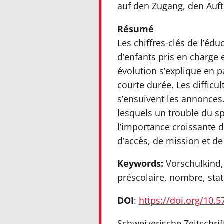
auf den Zugang, den Auft
Résumé
Les chiffres-clés de l’é
d’enfants pris en charge 
évolution s’explique en p
courte durée. Les difficul
s’ensuivent les annonce
lesquels un trouble du sp
l’importance croissante 
d’accès, de mission et de
Keywords:
Vorschulkind,
préscolaire, nombre, stat
DOI
:
https://doi.org/10.
Schweizerische Zeitschrif