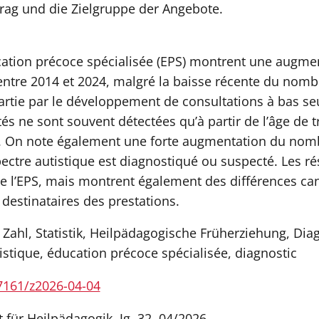
rag und die Zielgruppe der Angebote.
ducation précoce spécialisée (EPS) montrent une augm
entre 2014 et 2024, malgré la baisse récente du nomb
artie par le développement de consultations à bas seu
tés ne sont souvent détectées qu’à partir de l’âge de t
s. On note également une forte augmentation du nomb
ectre autistique est diagnostiqué ou suspecté. Les ré
de l’EPS, mais montrent également des différences ca
 destinataires des prestations.
Zahl, Statistik, Heilpädagogische Früherziehung, Diag
istique, éducation précoce spécialisée, diagnostic
57161/z2026-04-04
t für Heilpädagogik, Jg. 32, 04/2026