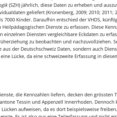
ogik
(SZH) jährlich, diese Daten zu erheben und auszu
idualdaten geliefert (Kronenberg, 2009; 2010; 2011; 
ls 7000 Kinder. Daraufhin entschied der VHDS, künft
 Heilpädagogischen Dienste zu erfassen. Diese Kenn
n einzelnen Diensten vergleichbare Eckdaten zu erfa
üherziehung zu beobachten und nachzuvollziehen. Se
e aus der Deutschschweiz Daten, sondern auch Diens
 eine Lücke, da eine schweizweite Erfassung in diese
enste, die Kennzahlen liefern, decken den grössten T
ntone Tessin und Appenzell Innerrhoden. Dennoch kan
Lücken aufweisen, da es dort beispielsweise freiberuf
Dienste. Es ist also nur eine Teilerfassung und nicht ei