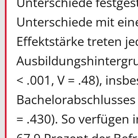
Unterschiede festgest
Unterschiede mit eine
Effektstärke treten j
Ausbildungshintergrun
< .001, V = .48), ins
Bachelorabschlusses (
= .430). So verfügen 