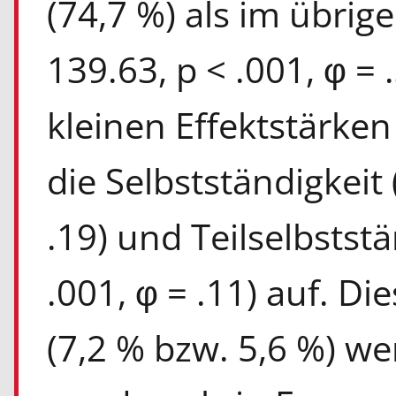
(74,7 %) als im übrige
139.63, p < .001, φ = 
kleinen Effektstärken
die Selbstständigkeit (
.19) und Teilselbststä
.001, φ = .11) auf. Di
(7,2 % bzw. 5,6 %) we