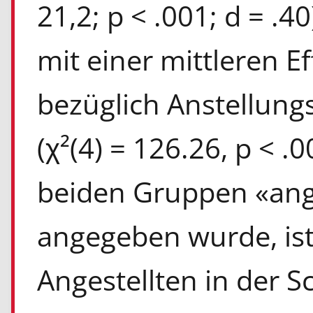
21,2; p < .001; d = .4
mit einer mittleren E
bezüglich Anstellungs
(χ²(4) = 126.26, p < .
beiden Gruppen «ange
angegeben wurde, ist
Angestellten in der S