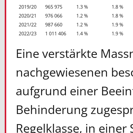
2019/20
965 975
1.3 %
1.8 %
2020/21
976 066
1.2 %
1.8 %
2021/22
987 660
1.2 %
1.9 %
2022/23
1 011 406
1.4 %
1.9 %
Eine verstärkte Mas
nachgewiesenen bes
aufgrund einer Beein
Behinderung zugespro
Regelklasse, in einer