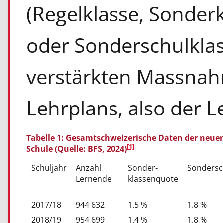
(Regelklasse, Sonderk
oder Sonderschulklas
verstärkten Massna
Lehrplans, also der Le
Tabelle 1: Gesamtschweizerische Daten der neuen
[1]
Schule (Quelle: BFS, 2024)
Schuljahr
Anzahl
Sonder-
Sondersc
Lernende
klassenquote
2017/18
944 632
1.5 %
1.8 %
2018/19
954 699
1.4 %
1.8 %