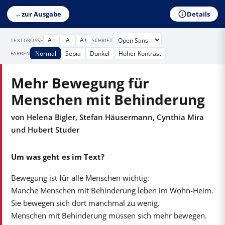
Details
←
zur Ausgabe
A−
A
A+
TEXTGRÖSSE
SCHRIFT
Normal
Sepia
Dunkel
Hoher Kontrast
FARBEN
Mehr Bewegung für
Menschen mit Behinderung
von Helena Bigler, Stefan Häusermann, Cynthia Mira
und Hubert Studer
Um was geht es im Text?
Bewegung ist für alle Menschen wichtig.
Manche Menschen mit Behinderung leben im Wohn-Heim.
Sie bewegen sich dort manchmal zu wenig.
Menschen mit Behinderung müssen sich mehr bewegen.