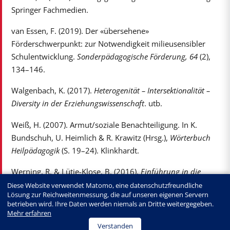
Springer Fachmedien.
van Essen, F. (2019). Der «übersehene»
Förderschwerpunkt: zur Notwendigkeit milieusensibler
Schulentwicklung.
Sonderpädagogische Förderung, 64
(2),
134–146.
Walgenbach, K. (2017).
Heterogenität – Intersektionalität –
Diversity in der Erziehungswissenschaft
. utb.
Weiß, H. (2007). Armut/soziale Benachteiligung. In K.
Bundschuh, U. Heimlich & R. Krawitz (Hrsg.),
Wörterbuch
Heilpädagogik
(S. 19–24). Klinkhardt.
Werning, R. & Lütje-Klose, B. (2016).
Einführung in die
Pädagogik bei Lernbeeinträchtigungen: Mit zahlreichen
Diese Website verwendet Matomo, eine datenschutzfreundliche
Lösung zur Reichweitenmessung, die auf unseren eigenen Servern
Übungsaufgaben
. Reinhardt.
betrieben wird. Ihre Daten werden niemals an Dritte weitergegeben.
Mehr erfahren
Verstanden