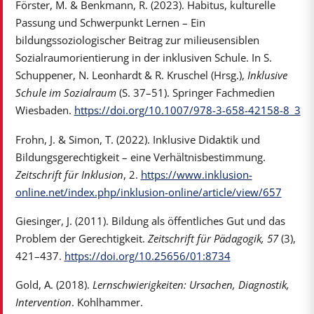
Förster, M. & Benkmann, R. (2023). Habitus, kulturelle
Passung und Schwerpunkt Lernen – Ein
bildungssoziologischer Beitrag zur milieusensiblen
Sozialraumorientierung in der inklusiven Schule. In S.
Schuppener, N. Leonhardt & R. Kruschel (Hrsg.),
Inklusive
Schule im Sozialraum
(S. 37–51). Springer Fachmedien
Wiesbaden.
https://doi.org/10.1007/978-3-658-42158-8_3
Frohn, J. & Simon, T. (2022). Inklusive Didaktik und
Bildungsgerechtigkeit – eine Verhältnisbestimmung.
Zeitschrift für Inklusion
, 2.
https://www.inklusion-
online.net/index.php/inklusion-online/article/view/657
Giesinger, J. (2011). Bildung als öffentliches Gut und das
Problem der Gerechtigkeit.
Zeitschrift für Pädagogik, 57
(3),
421–437.
https://doi.org/10.25656/01:8734
Gold, A. (2018).
Lernschwierigkeiten: Ursachen, Diagnostik,
Intervention
. Kohlhammer.