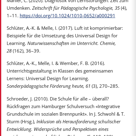
Mähler, C. (2020). Diagnostik von Lernstörungen: Zeit zum
Umdenken.
Zeitschrift für Pädagogische Psychologie, 35
(4),
1–11.
https://doi.org/10.1024/1010-0652/a000291
Schlüter, A.-K. & Melle, I. (2017). Luft ist komprimierbar:
Beispiele für die Umsetzung des Universal Design for
Learning.
Naturwissenschaften im Unterricht. Chemie,
28
(162), 36–39.
Schlüter, A.‑K., Melle, I. & Wember, F. B. (2016).
Unterrichtsgestaltung in Klassen des gemeinsamen
Lernens: Universal Design for Learning.
Sonderpädagogische Förderung heute, 61
(3), 270–285.
Schroeder, J. (2010). Die Schule für alle – überall?
Rückfragen zum Hamburger Schulversuch «Integrative
Grundschule im sozialen Brennpunkt». In J. Schwohl & T.
Sturm (Hrsg.),
Inklusion als Herausforderung schulischer
Entwicklung. Widersprüche und Perspektiven eines