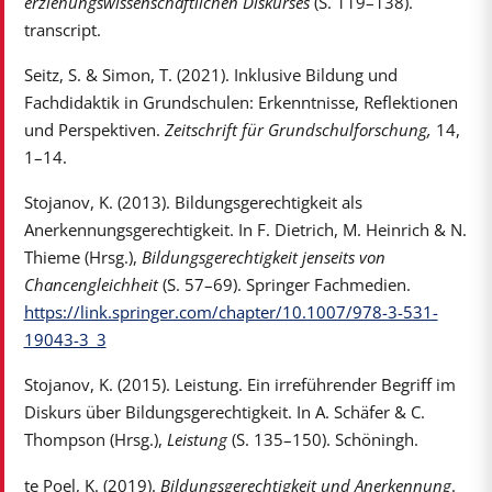
erziehungswissenschaftlichen Diskurses
(S. 119–138).
transcript.
Seitz, S. & Simon, T. (2021). Inklusive Bildung und
Fachdidaktik in Grundschulen: Erkenntnisse, Reflektionen
und Perspektiven.
Zeitschrift für Grundschulforschung,
14,
1–14.
Stojanov, K. (2013). Bildungsgerechtigkeit als
Anerkennungsgerechtigkeit. In F. Dietrich, M. Heinrich & N.
Thieme (Hrsg.),
Bildungsgerechtigkeit jenseits von
Chancengleichheit
(S. 57–69). Springer Fachmedien.
https://link.springer.com/chapter/10.1007/978-3-531-
19043-3_3
Stojanov, K. (2015). Leistung. Ein irreführender Begriff im
Diskurs über Bildungsgerechtigkeit. In A. Schäfer & C.
Thompson (Hrsg.),
Leistung
(S. 135–150). Schöningh.
te Poel, K. (2019).
Bildungsgerechtigkeit und Anerkennung
.