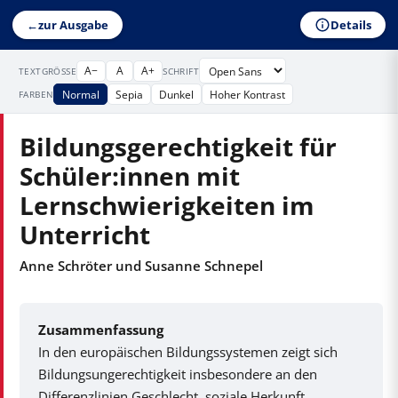
Details
←
zur Ausgabe
A−
A
A+
TEXTGRÖSSE
SCHRIFT
Normal
Sepia
Dunkel
Hoher Kontrast
FARBEN
Bildungsgerechtigkeit für
Schüler:innen mit
Lernschwierigkeiten im
Unterricht
Anne Schröter und Susanne Schnepel
Zusammenfassung
In den europäischen Bildungssystemen zeigt sich
Bildungsungerechtigkeit insbesondere an den
Differenzlinien Geschlecht, soziale Herkunft,